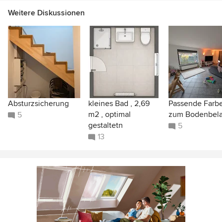
Weitere Diskussionen
Absturzsicherung
kleines Bad , 2,69
Passende Farb
m2 , optimal
zum Bodenbel
5
gestaltetn
5
13