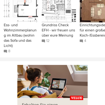
Ess- und
Grundriss Check
Einrichtungsid
Wohnzimmerplanun
EFH - wir freuen uns
für einen groß
g im Altbau (wohin
über eure Meinung
Koch-/Essberei
das Sofa und das
12
4
Licht)
8