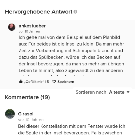
Hervorgehobene Antwort
ankestueber
vor 10 Jahren
Ich gehe mal von dem Beispiel auf dem Planbild
aus: Für beides ist die Insel zu klein. Da man mehr
Zeit zur Vorbereitung mit Schnippeln braucht und
dazu das Spülbecken, würde ich das Becken auf
der Insel bevorzugen, da man so mehr am übrigen
Leben teilnimmt, also zugewandt zu den anderen
arbeiten kann. Außerdem ist eine
„Gefällt mir“ | 5
Speichern
Dunstabzugshaubenlösung an der Wand einfacher
und kostengünstiger zu realisieren.
Sortieren nach:
Älteste
Kommentare (19)
Girasol
vor 10 Jahren
Bei dieser Konstellation mit dem Fenster würde ich
die Spüle in der Insel bevorzugen. Falls zwischen