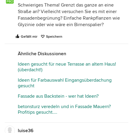
PRO
Schwieriges Thema! Grenzt das ganze an eine
Wenn die Fassade einheitlich gestaltet ist (durch
Straße an? Vielleicht versuchen Sie es mit einer
Begrünung, eine schlichte, matte Farbe oder sogar
Fassadenbegrünung? Einfache Rankpflanzen wie
eine einheitliche, pure Bekleidung), bekommen die
Glyzinie oder wie wäre ein Birnenspalier?
zwar kleinen, aber interessant verteilten Fenster
und die ungleiche Dachneigung eine viel größere
Gefällt mir
Speichern
Gewichtung und können als gestalterisches
Element wirken. Dann können sogar der
überbordende Blumenkasten und ein farblich
Ähnliche Diskussionen
abgetimmter Briefkasten ihren Beitrag leisten.
Ideen gesucht für neue Terrasse an altem Haus!
Interessant wäre es noch, die anderen Seiten des
(überdacht!)
Hauses zu sehen, denn soviel ist klar: Nur die
Ideen für Farbauswahl Eingangsüberdachung
straßenseitige Fassade zu verändern, würde das
gesucht
Dilemma nur verschlimmern.
Fassade aus Backstein - wer hat Ideen?
betonsturz veredeln und in Fassade Mauern?
Profitips gesucht....
luise36