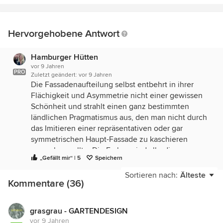
Hervorgehobene Antwort
Hamburger Hütten
vor 9 Jahren
PRO
Zuletzt geändert:
vor 9 Jahren
Die Fassadenaufteilung selbst entbehrt in ihrer
Flächigkeit und Asymmetrie nicht einer gewissen
Schönheit und strahlt einen ganz bestimmten
ländlichen Pragmatismus aus, den man nicht durch
das Imitieren einer repräsentativen oder gar
symmetrischen Haupt-Fassade zu kaschieren
versuchen sollte. Die Farben sind allerdings
„Gefällt mir“ | 5
Speichern
fragwürdig und die die Vielfalt der Materialien
unterstreicht das Durcheinander noch.
Sortieren nach:
Älteste
Kommentare (36)
Ich würde die Flächen eher noch vereinfachen und
auf wenige Materialien und möglichst eine Farbe
reduzieren. Auf jeden Fall muss die Leitung unter
grasgrau - GARTENDESIGN
vor 9 Jahren
Putz und die Zierfassung der Fenster muss weg.