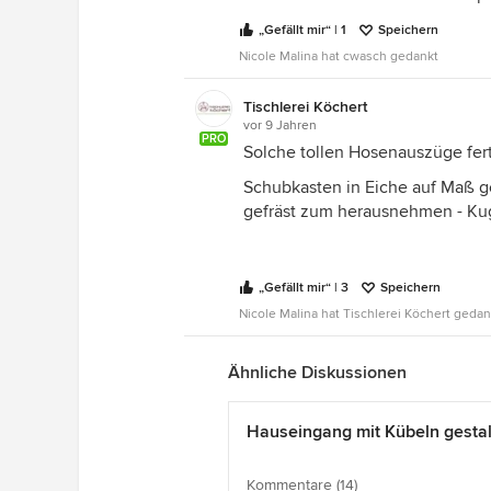
„Gefällt mir“ | 1
Speichern
Nicole Malina hat cwasch gedankt
Tischlerei Köchert
vor 9 Jahren
PRO
Solche tollen Hosenauszüge fert
Schubkasten in Eiche auf Maß ge
gefräst zum herausnehmen - Kug
„Gefällt mir“ | 3
Speichern
Nicole Malina hat Tischlerei Köchert gedan
Ähnliche Diskussionen
Hauseingang mit Kübeln gesta
Kommentare (14)