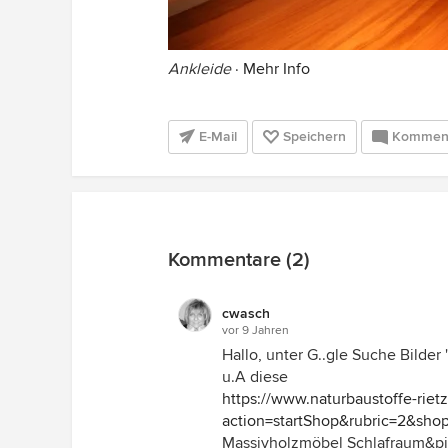
Ankleide
·
Mehr Info
E-Mail
Speichern
Kommen
Kommentare (2)
cwasch
vor 9 Jahren
Hallo, unter G..gle Suche Bilde
u.A diese
https://www.naturbaustoffe-riet
action=startShop&rubric=2&sh
Massivholzmöbel Schlafraum&p