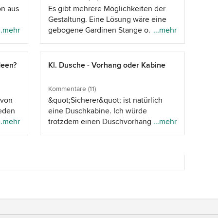
on aus
Es gibt mehrere Möglichkeiten der
Gestaltung. Eine Lösung wäre eine
n
..mehr
gebogene Gardinen Stange o.
...mehr
ht.
Vitrage Stange, welche auf der Wand
 das
o. unmittelbar im Stichbogen
sehe
befestigt wird. Ein passend
deen?
Kl. Dusche - Vorhang oder Kabine
ern
gefertigtes Rollo in einem leichten
aber blickdichten Stoff, mit einem
Kommentare (11)
idung
gestalteten unterem Teil, passend zu
 von
&quot;Sicherer&quot; ist natürlich
feststehenden
jeden
eine Duschkabine. Ich würde
&quot;
Gestaltungselementen im
ng der
..mehr
trotzdem einen Duschvorhang
...mehr
 . .
Badezimmer (Gesamtgestaltung von
tere
nehmen, habe ich auch so, meine
er,
Uri Design) kann ich mir sehr gut
Dusche ist allerdings größer. Je nach
vorstellen. Das Fenster wirkt sehr
t
Duschverhalten lässt es sich nicht
groß, demzufolge würde ich eine
vermeiden und es passiert einfach
Farbe
schlichte Ton in Ton Gestaltung
gsten
auch so ab und an, dass Spritzer
als
vornehmen. Hier kommt es natürlich
r
außerhalb des Duschbereichs sind.
ellte
auf die übrige Raumgestaltung an.
s
Finde ich nicht so schlimm und gehe
. Für
Vorallem auch auf die Wahl der
ürlich
einfach mit dem Handtuch kurz
 - für
späteren Accessoires (z.b.