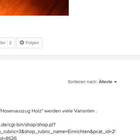
tar
2
Folgen
Sortieren nach:
Älteste
r "Hosenauszug Holz" werden viele Varisnten .
z.de/cgi-bin/shop/shop.pl?
op_rubric=3&shop_rubric_name=Einrichten&pcat_id=21&pcat_n
id=4626