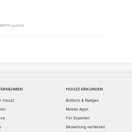
+ WIRTH gedankt
TERNEHMEN
HOUZZ ERKUNDEN
r Houzz
Buttons & Badges
ien
Mobile Apps
sse
Für Experten
s
Bewertung verfassen