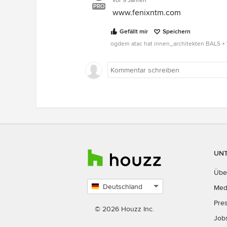
vor 9 Jahren
PRO
www.fenixntm.com
Gefällt mir
Speichern
ogdem atac hat innen_architekten BALS 
UN
Übe
Deutschland
Med
Land
Pre
auswählen
© 2026 Houzz Inc.
Job