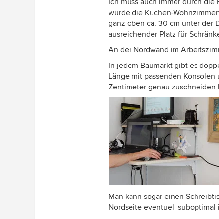
Ich muss auch immer durch die K
würde die Küchen-Wohnzimmertü
ganz oben ca. 30 cm unter der 
ausreichender Platz für Schränke
An der Nordwand im Arbeitszimm
In jedem Baumarkt gibt es dopp
Länge mit passenden Konsolen u
Die nächste Zeit sollte man sich 
Zentimeter genau zuschneiden l
den vergrößerten Plan setzen (au
besten ohne Beschriftung, Maße,
Andeutung. Dann den "Tag" begi
(Beispiel eines bereinigten, möbl
Man kann sogar einen Schreibti
Nordseite eventuell suboptimal i