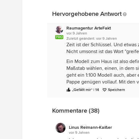
Hervorgehobene Antwort
Raumagentur ArteFakt
vor 9 Jahren
PRO
Zuletzt geändert:
vor 9 Jahren
Zeit ist der Schlüssel. Und etwas
Nicht umsonst ist das Wort "greif
Ein Modell zum Haus ist also defi
Maßstab wählen, einen, in dem si
geht ein 1:100 Modell auch, aber 
Pappe genügen vollauf. Mit den 
dafür nur wenige Stunden.
„Gefällt mir“ | 14
Speichern
Das Modell dann nie von oben be
eindrucksvol ist es, wenn man mi
Kommentare (38)
des Menschen macht.
(Beispiel eines Arbeitsmodells)
Linus Reimann-Kaißer
vor 9 Jahren