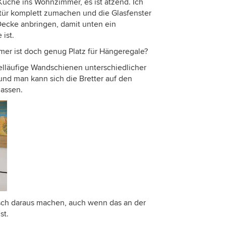
üche ins Wohnzimmer, es ist ätzend. Ich
r komplett zumachen und die Glasfenster
Decke anbringen, damit unten ein
 ist.
er ist doch genug Platz für Hängeregale?
elläufige Wandschienen unterschiedlicher
nd man kann sich die Bretter auf den
für das Erfahren der Ideen nehmen. Einfach mal vor
assen.
ch hier empfehle ich dringend den 1:50 Plan). Am
 technische Angaben. Maximal eine möblierungs-
nnen:
ierten Grundrisses)
sch daraus machen, auch wenn das an der
st.