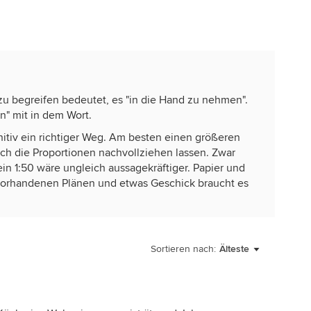
 zu begreifen bedeutet, es "in die Hand zu nehmen".
en" mit in dem Wort.
nitiv ein richtiger Weg. Am besten einen größeren
ch die Proportionen nachvollziehen lassen. Zwar
ein 1:50 wäre ungleich aussagekräftiger. Papier und
vorhandenen Plänen und etwas Geschick braucht es
trachten, sondern imme von der Seite. Auch
t der (Handy)Kamera ein Foto aus der Perspektive
Sortieren nach:
Älteste