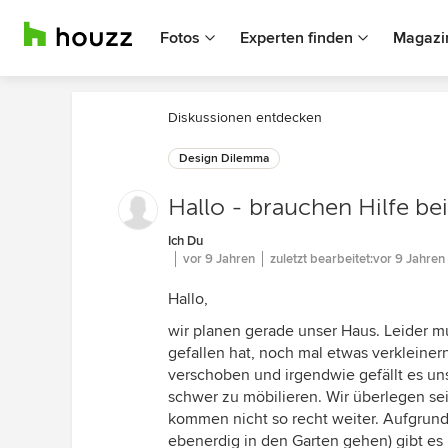
Fotos
Experten finden
Magazi
Diskussionen entdecken
Design Dilemma
Hallo - brauchen Hilfe be
Ich Du
vor 9 Jahren
zuletzt bearbeitet:
vor 9 Jahren
Hallo,
wir planen gerade unser Haus. Leider mu
gefallen hat, noch mal etwas verkleine
verschoben und irgendwie gefällt es uns
schwer zu möbilieren. Wir überlegen sei
kommen nicht so recht weiter. Aufgru
ebenerdig in den Garten gehen) gibt es 