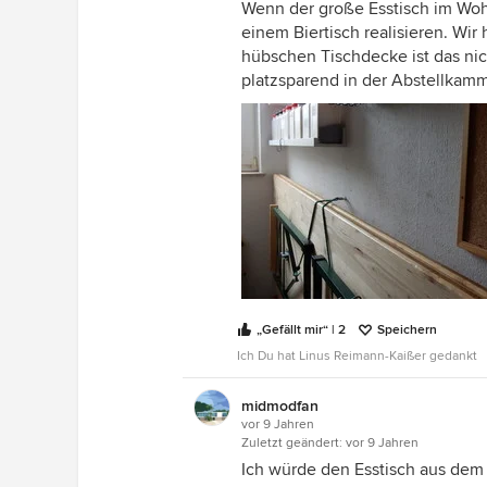
Wenn der große Esstisch im Wohn
einem Biertisch realisieren. Wir
Den Finger in das Schlafzimmer g
hübschen Tischdecke ist das nic
ich vom Bett aus?
platzsparend in der Abstellkamm
Aufstehen und (mit dem Finger) 
viele Ecken muss ich gehen? an w
sehe ich draussen (überall dort, 
Licht hätte ich gerne dafür (bitte
Lichtes: Flutlicht, Orientierungsli
Nehmen Sie sich die Zeit, die di
durchzuspielen. Fühlen Sie die e
Unterschied, ob man sagt: "ich ste
wenn man erst
„Gefällt mir“ | 2
Speichern
wach werden muss, den Konflikt d
wieder umdreht, die Augen dann
Ich Du hat Linus Reimann-Kaißer gedankt
zurückschlägt, die Beine aus dem
einen kalten Laminatboden landet.
midmodfan
vor 9 Jahren
Teppich? oder Naturholz? Schlapp
Zuletzt geändert:
vor 9 Jahren
dem Weg ins Bad?
Ich würde den Esstisch aus dem