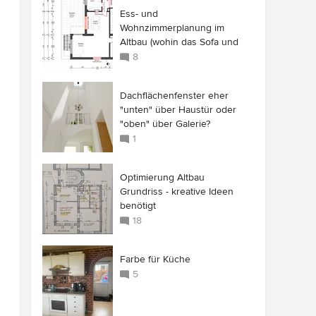
Ess- und
Wohnzimmerplanung im
Altbau (wohin das Sofa und
das Licht)
8
Dachflächenfenster eher
"unten" über Haustür oder
"oben" über Galerie?
1
Optimierung Altbau
Grundriss - kreative Ideen
benötigt
18
Farbe für Küche
5