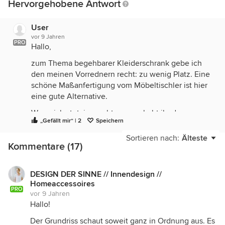
Hervorgehobene Antwort
User
vor 9 Jahren
PRO
Hallo,
zum Thema begehbarer Kleiderschrank gebe ich
den meinen Vorrednern recht: zu wenig Platz. Eine
schöne Maßanfertigung vom Möbeltischler ist hier
eine gute Alternative.
Was mich stutzig macht: warum habt ihr das
„Gefällt mir“ | 2
Speichern
Schlafzimmer genau zwischen den Kinderzimmern
geplant? Ich würde das OG teilen, und zwar eine
Sortieren nach:
Älteste
Kommentare (17)
Seite Kinderzimmer, andere Seite Schlafzimmer
und Bad. Dabei solltet ihr darauf achten, dass beide
Kinderzimmer nach Süd/West, Schlafzimmer zur
DESIGN DER SINNE // Innendesign //
Ostseite und Badezimmer zur Westseite
Homeaccessoires
ausgerichtet werden. Hier geht es um den
PRO
vor 9 Jahren
Lichteinfall in den Räumen, wobei die
Hallo!
Kinderzimmer als Aufenthaltsräume zu zählen sind-
Der Grundriss schaut soweit ganz in Ordnung aus. Es
ebenso wie der Wohnbereich im EG, welcher