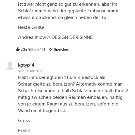
ist zwar nicht ganz so gut zu erkennen, aber im
immer nach Süd/West ausgerichtet ist.
Schlafzimmer wirkt der geplante Einbauschrank
Außerdem scheinen mir die Kinderzimmer recht
etwas erdrückend, so gleich neben der Tür.
klein. Vielleicht könnte man hier darüber
Beste Grüße
nachdenken, ein paar qm vom Schlafzimmer
zugunsten der Kinderzimmer abzuziehen.
Andrea Ihlow // DESIGN DER SINNE
„Gefällt mir“ | 1
Speichern
kgtyp14
vor 9 Jahren
Habt ihr überlegt den 1,65m Kniestock als
Schrankseite zu benutzen? Alternativ könnte man
Schachtelschraenke halb Schlafzimmer / halb Kind 2
mittig zwischen beiden Räumen einbauen, hälftig
von je einem Raum aus zu benutzen, sofern die
Wand nicht tragend ist.
Gruss
Frank