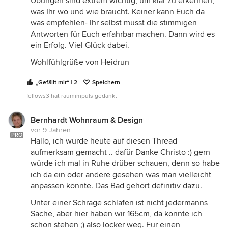
Übungen sind extrem wichtig, um klar zu erkennen,
was Ihr wo und wie braucht. Keiner kann Euch da
was empfehlen- Ihr selbst müsst die stimmigen
Antworten für Euch erfahrbar machen. Dann wird es
ein Erfolg. Viel Glück dabei.
Wohlfühlgrüße von Heidrun
„Gefällt mir“ | 2
Speichern
fellows3 hat raumimpuls gedankt
Bernhardt Wohnraum & Design
vor 9 Jahren
PRO
Hallo, ich wurde heute auf diesen Thread
aufmerksam gemacht .. dafür Danke Christo :) gern
würde ich mal in Ruhe drüber schauen, denn so habe
ich da ein oder andere gesehen was man vielleicht
anpassen könnte. Das Bad gehört definitiv dazu.
Unter einer Schräge schlafen ist nicht jedermanns
Sache, aber hier haben wir 165cm, da könnte ich
schon stehen ;) also locker weg. Für einen