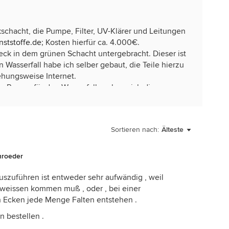
chacht, die Pumpe, Filter, UV-Klärer und Leitungen
ststoffe.de
; Kosten hierfür ca. 4.000€.
ck in dem grünen Schacht untergebracht. Dieser ist
Wasserfall habe ich selber gebaut, die Teile hierzu
hungsweise Internet.
re Pumpe für den Wasserfall, so kann ich diesen
Pumpe (Leistung circa 6000 l/h) läuft 6-8 Stunden am
en UVC Klärer komme ich ohne Chemie aus. Nur nach
einiger in das Becken. Ich habe einen kleinen
Sortieren nach:
Älteste
g den Boden reinige, Blätter und Gras wird natürlich
 entfernt.
hroeder
auszuführen ist entweder sehr aufwändig , weil
hweissen kommen muß , oder , bei einer
n Ecken jede Menge Falten entstehen .
n bestellen .