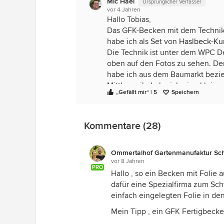
Mic Hael
Ursprünglicher Verfasser
vor 4 Jahren
Hallo Tobias,
Das GFK-Becken mit dem Techniks
habe ich als Set von
Haslbeck-Kun
Die Technik ist unter dem WPC De
oben auf den Fotos zu sehen. Den 
habe ich aus dem Baumarkt bezie
Mittlerweile habe ich eine kleine
„Gefällt mir“ | 5
Speichern
separat laufen lassen. Die große 
Tag, durch den Sandfilter und d
dem Winter gebe ich etwas Algenr
Kommentare (28)
Poolsauger mit dem ich regelmäßi
auch regelmäßig mit dem Kescher
Ist schon einiges an Arbeit.
Ommertalhof Gartenmanufaktur Sc
vor 8 Jahren
Viele Grüße, Michael
PRO
Hallo , so ein Becken mit Folie 
dafür eine Spezialfirma zum Sc
einfach eingelegten Folie in de
Mein Tipp , ein GFK Fertigbecke