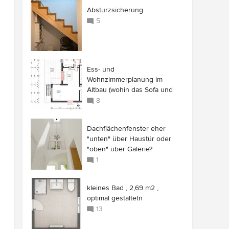
Absturzsicherung
5
Ess- und
Wohnzimmerplanung im
Altbau (wohin das Sofa und
das Licht)
8
Dachflächenfenster eher
"unten" über Haustür oder
"oben" über Galerie?
1
kleines Bad , 2,69 m2 ,
optimal gestaltetn
13