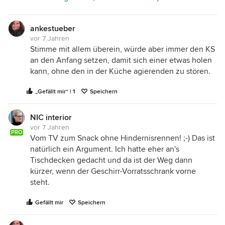
Seite auf den Möbel zuzugehen. Keine Wand ist
ganz gerade, so perfekt kann ein Möbel nicht daran
ankestueber
anschließen, besser, man kann das verkleiden (das
vor 7 Jahren
wäre in Ihrem Fall ein Job für den Tischler, eine
Stimme mit allem überein, würde aber immer den KS
Trockenbauwand braucht mehr Platz).
an den Anfang setzen, damit sich einer etwas holen
Eine 60 cm tiefe Kücheninsel macht wenig Spaß,
kann, ohne den in der Küche agierenden zu stören.
wenigstens 80 cm t sollte sie sein. Man hätte sonst
ja auch das Gefühl, mit dem Sofa direkt am Herd zu
„Gefällt mir“ | 1
Speichern
hocken. Ich würde sie größer machen, besonders,
wenn Sie einen Muldenlüfter haben möchten, der -
NIC interior
wie Anke schon geschrieben hat - Platz in den
vor 7 Jahren
PRO
Schränken benötigt und so hätten Sie drei
Vom TV zum Snack ohne Hindernisrennen! ;-) Das ist
Unterschränke in T 30 cm mehr.
natürlich ein Argument. Ich hatte eher an's
Tischdecken gedacht und da ist der Weg dann
Der Abstand zwischen Insel und Küchenzeile sollte
kürzer, wenn der Geschirr-Vorratsschrank vorne
100 cm nicht unterschreiten, gerne mehr, aber der
steht.
eine Meter genügt, und das ist in diesem Falle
zugunsten des Wohnbereichs.
Gefällt mir
Speichern
Ich schlage statt eines Sofa mit Recamierelement
ein "normales" Sofa vor - 2,20 cm max (was nicht