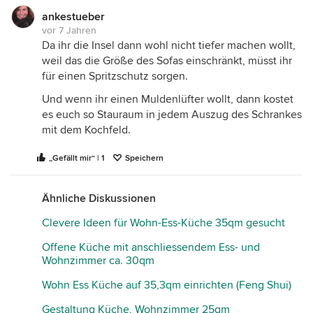
ankestueber
vor 7 Jahren
Da ihr die Insel dann wohl nicht tiefer machen wollt,
Liebe Annika und lieber Niklas,
weil das die Größe des Sofas einschränkt, müsst ihr
Glückwunsch zur eigenen Wohnung!
für einen Spritzschutz sorgen.
Ich finde Ihre Idee auch deutlich besser als die vom
Und wenn ihr einen Muldenlüfter wollt, dann kostet
Bauträger und habe sie ein wenig weiter gedacht.
es euch so Stauraum in jedem Auszug des Schrankes
mit dem Kochfeld.
In dem Raum ist lt. Plan ein kleiner Wandvorsprung
von 7,5 cm und ich plane auch lieber mit etwas Luft
„Gefällt mir“ | 1
Speichern
zwischen Wand und Möbel (auch an der Seite zum
Flur hin, das ist selten ganz gerade), so dass Ihre
Rechnung mit den 60er Schränken nicht ganz
Ähnliche Diskussionen
aufgehen wird. Das empfinde ich aber als wenig
Clevere Ideen für Wohn-Ess-Küche 35qm gesucht
tragisch, auch wenn die Symmetrie hin ist (das fällt
auf dem GR mehr auf als im richtigen Leben).
Offene Küche mit anschliessendem Ess- und
Wohnzimmer ca. 30qm
Mit einer 50er Schrank dazwischen wird etwas
Platz für eine Verlängerung der Badezimmerwand
Wohn Ess Küche auf 35,3qm einrichten (Feng Shui)
bleiben, so daß die Küchenmöbel dahinter
verschwinden, denn es ist nie so schön, von der
Gestaltung Küche, Wohnzimmer 25qm