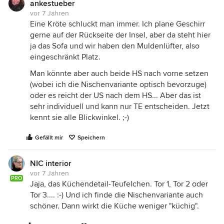
ankestueber
klein ist) und in Kombination mit einem Sessel. Das
vor 7 Jahren
läßt dem Raum mehr Luft und Sie können variieren.
Eine Kröte schluckt man immer. Ich plane Geschirr
gerne auf der Rückseite der Insel, aber da steht hier
Und damit der Eingang etwas großzügiger wird,
ja das Sofa und wir haben den Muldenlüfter, also
wäre eine direkt an der Wand montierte Bank
eingeschränkt Platz.
schön, dann steht der Tisch nicht so im Weg. Ich
habe hier einen runden gezeichnet, da kommt man
Man könnte aber auch beide HS nach vorne setzen
besser dran vorbei und die Bank ebenfalls
(wobei ich die Nischenvariante optisch bevorzuge)
abgerundet (funktionieren wird das aber auch mit
oder es reicht der US nach dem HS... Aber das ist
einem rechteckigen Tisch).
sehr individuell und kann nur TE entscheiden. Jetzt
kennt sie alle Blickwinkel. ;-)
Im Entwurf geht die Bank dann nahtlos in ein
Sideboard für das TV über. Solche Features lassen
Gefällt mir
Speichern
einen begrenzten Raum einfach größer wirken, als
wenn man Möbel an Möbel reiht.
NIC interior
Wichtig für solche "all in one Räume" sind
vor 7 Jahren
PRO
insgesamt die Farbe- und Materialauswahl - ich war
Jaja, das Küchendetail-Teufelchen. Tor 1, Tor 2 oder
jetzt mal frech und habe nicht gefragt, ob Sie
Tor 3.... :-) Und ich finde die Nischenvariante auch
Mobiliar besitzen, das mit einziehen soll ... ;-)
schöner. Dann wirkt die Küche weniger "küchig".