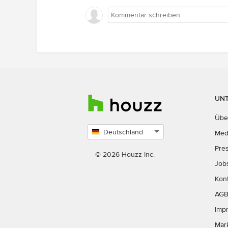
Schätze präsentiert werden kö
Es muss ja also gar nicht
zwangsläufig das Wohnzimmer s
Hier ein Magazinartikel zu dem
Thema [10 Tipps zum Arrangier
von
Bildern[(https://www.houzz.de/
im-rahmen-10-tipps-zum-arrangi
ihrer-bilder-stsetivw-vs~2941560
UN
LG
Übe
Deutschland
Med
Land
Pre
auswählen
© 2026 Houzz Inc.
Job
Kon
AG
Imp
Mar