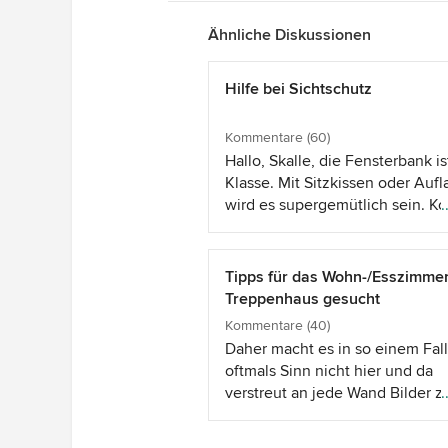
Ähnliche Diskussionen
Hilfe bei Sichtschutz
Kommentare (60)
Hallo, Skalle, die Fensterbank is
Klasse. Mit Sitzkissen oder Aufl
wird es supergemütlich sein. 
.
man sich vor wie eine Katze... E
auch schmale Matratzen,
Spezialanfertigungen für z.B.
Tipps für das Wohn-/Esszimmer
Segelboote. Das könnte ich mir
Treppenhaus gesucht
ganz gut vorstellen. Aus Schau
Kommentare (40)
könnte man es auch sehr einfa
Daher macht es in so einem Fall
selber machen, nach so einer
oftmals Sinn nicht hier und da
Hausrenovierung ist ja das Bud
verstreut an jede Wand Bilder z
.
meist überstrapaziert...
hängen sondern sich gezielt ei
Wand im Haus zu suchen, an der