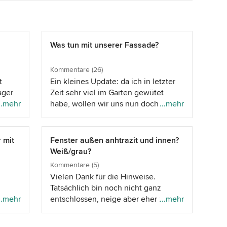
Was tun mit unserer Fassade?
Kommentare (26)
t
Ein kleines Update: da ich in letzter
ager
Zeit sehr viel im Garten gewütet
Kommt
..mehr
habe, wollen wir uns nun doch auch
...mehr
s gibt
nochmal der Außengestaltung des
Hauses widmen. Wir lassen uns jetzt
gerade verschiedene
 mit
Fenster außen anhtrazit und innen?
 auch
Kostenvoranschläge für das Streichen
Weiß/grau?
mstoff
der Fassade und eine neue Haustür
Kommentare (5)
ch
machen. Farblich soll es ein helles
Vielen Dank für die Hinweise.
grau werden, damit es zu den
Tatsächlich bin noch nicht ganz
get
weißen Fenstern noch ein wenig
u
..mehr
entschlossen, neige aber eher zu
...mehr
Kontrast gibt. Wie es aussieht wird
ne
anthrazit (auch auf der Innenseite),
die Haustür nun rot :) Sobald es
 alle
aber ich denke noch darüber nach.
weiter geht gibt es Bilder.