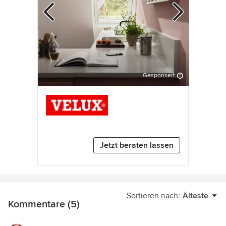
Gesponsert
Zurück
Weiter
3
von
7
Jetzt beraten lassen
Sortieren nach:
Älteste
Kommentare (5)