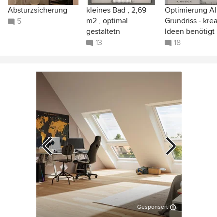
Absturzsicherung
kleines Bad , 2,69
Optimierung Al
m2 , optimal
Grundriss - krea
5
gestaltetn
Ideen benötigt
13
18
Gesponsert