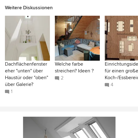
Weitere Diskussionen
Dachflächenfenster
Welche farbe
Einrichtungsid
eher "unten" über
streichen? Ideen ?
für einen groß
Haustür oder "oben"
Koch-/Essberei
2
über Galerie?
4
1