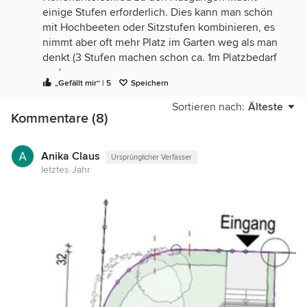
einige Stufen erforderlich. Dies kann man schön
mit Hochbeeten oder Sitzstufen kombinieren, es
nimmt aber oft mehr Platz im Garten weg als man
denkt (3 Stufen machen schon ca. 1m Platzbedarf
aus).
„Gefällt mir“ | 5
Speichern
Dann überlegen Sie sich notwendige
Sortieren nach:
Älteste
Wegführungen - brauchen Sie vom Carport zum
Kommentare (8)
Haus einen gepflasterten Weg?
Das Auto würde ich durch feste
Anika Claus
Ursprünglicher Verfasser
Sichtschutzelemente oder/und Pflanzen
letztes Jahr
verdecken.
Den Streifen neben dem Anbau kann man evtl.
auch für einen Gartenschrank nutzen.
Die Rutsche scheint kein Fundament zu benötigen
(?), meist werden diese Geräte nur wenige Jahre
genutzt, deswegen würde ich hier keinen zu
großen Aufwand betreiben. Vielleicht ist eine
Schaukel ja eine Alternative - die lassen sich meist