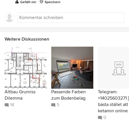
Gefällt mir
Speichern
Weitere Diskussionen
Altbau Grunriss
Passende Farben
Telegram:
Dilemma
zum Bodenbelag
+14025603271 ]
bästa stället at
14
5
ketamin online
0