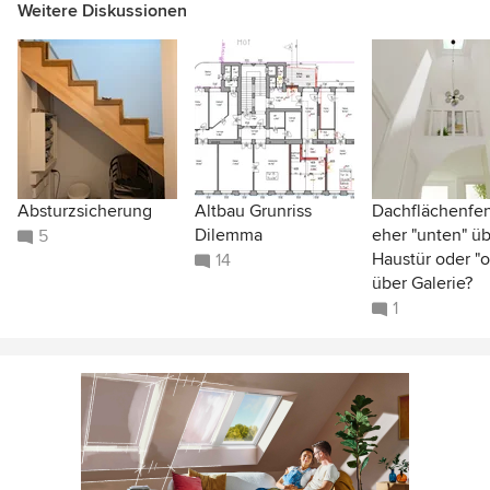
Weitere Diskussionen
Absturzsicherung
Altbau Grunriss
Dachflächenfen
Dilemma
eher "unten" ü
5
Haustür oder "
14
über Galerie?
1