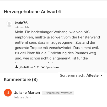
Hervorgehobene Antwort
kado76
letztes Jahr
Moin. Ein bodenlanger Vorhang, wie von NIC
empfohlen, müßte ja so weit vom der Fensterwand
entfernt sein, dass im zugezogenen Zustand die
gesamte Treppe mit verschwindet. Das nimmt evtl.
zu viel Platz für die Einrichtung des Raumes weg
und, wie schon richtig angemerkt, ist für die
Heizphase keine gute Lösung.
„Gefällt mir“ | 2
Speichern
Wie wäre es mit 3 Raffrollos, die sehr nah der Wand
Sortieren nach:
Älteste
(Schiene zwischen Wand & Lämpchen) angebracht
Kommentare (9)
werden und sich der Fenster / Türhöhe
entsprechend herunterziehen lassen? Vollständig
hochgezogen sollte das mittlere Rollo der Tür nicht
Juliane Marten
Ursprünglicher Verfasser
letztes Jahr
im Wege sein - das ist natürlich zu bedenken.
Schöne Grüße