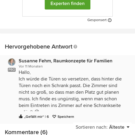
Gesponsert
Hervorgehobene Antwort
Susanne Fehm, Raumkonzepte für Familien
Vor 11 Monaten
PRO
Hallo,
Ich würde die Türen so versetzen, dass hinter die
Türen noch ein Schrank passt. Die Zimmer sind
nicht so groß, so dass man den Platz gut planen
muss. Ich finde es ungünstig, wenn man schon
beim Eintreten ins Zimmer auf eine Schrankseite
zuläuft 😉
„Gefällt mir“ | 6
Speichern
Plant die Einrichtung und dann die Türposition!
Sortieren nach:
Älteste
Liebe Grüße,
Kommentare (6)