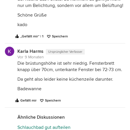
nur um Belichtung, sondern vor allem um Belüftung!
"küchenmäßig" gestaltet und mit einbezieht bzw.
wie und ob man die Garderobe gesondert anordnet
Schöne Grüße
oder integriert...
kado
Auf jeden Fall ergibt sich durch das Öffnen der
Küche ein großzügigeres Raumgefühl beim
„Gefällt mir“ | 1
Speichern
Betreten der Wohnung. Küche, Bad und Flur sind
natürlich belichtet und belüftet.
Karla Harms
Ursprünglicher Verfasser
Schöne Grüße
Vor 9 Monaten
Die brüstungshöhe ist sehr niedrig. Fensterbrett
kado
knapp über 70cm, unterkante Fenster bei 72-73 cm.
Da geht also leider keine küchenzeile darunter.
Badewanne
Gefällt mir
Speichern
Ähnliche Diskussionen
Schlauchbad gut aufteilen