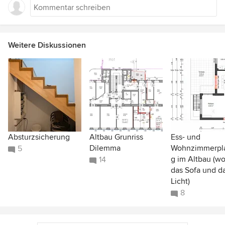
Weitere Diskussionen
Absturzsicherung
Altbau Grunriss
Ess- und
Dilemma
Wohnzimmerpl
5
g im Altbau (w
14
das Sofa und d
Licht)
8