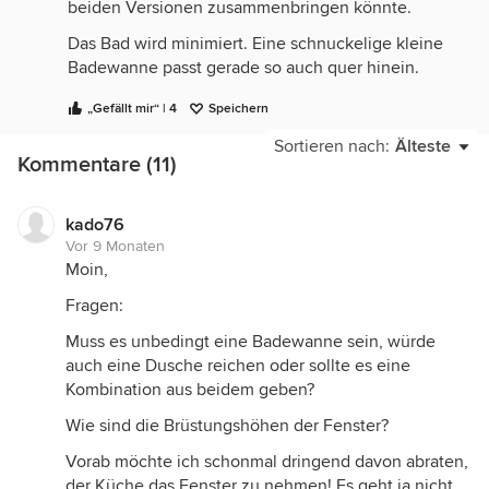
beiden Versionen zusammenbringen könnte.
Das Bad wird minimiert. Eine schnuckelige kleine
Badewanne passt gerade so auch quer hinein.
Die Tür zum Bad bleibt an gleicher Stelle erhalten,
„Gefällt mir“ | 4
Speichern
da dieser Bereich in der Küche ohnehin zu schmal
Sortieren nach:
Älteste
für zusätzliche Schränke ist. Eventuell könnte man
Kommentare (11)
an Wandboards oberhalb Schulterhöhe (damit der
Bewegungsraum nicht eingeengt wird)
nachdenken, falls zusätzlich Platz für kleine
kado76
Vor 9 Monaten
Utensilien, Gewürze etc. benötigt wird.
Moin,
Die Küche wird zum Flur hin geöffnet. Dann finden
Fragen:
in der gewonnenen Ecke tiefe Hochschränke Platz.
Die Waschmaschine könnte man dort oder in der
Muss es unbedingt eine Badewanne sein, würde
Küchenzeile integrieren. Ein kleiner Tresen als
auch eine Dusche reichen oder sollte es eine
zusätzliche Arbeitsfläche oder Plätzchen für den
Kombination aus beidem geben?
schnellen Snack ist optional...
Wie sind die Brüstungshöhen der Fenster?
Dann könnte man nochmal detailliert auf den Flur
Vorab möchte ich schonmal dringend davon abraten,
(Position Haustür, Zimmertüren...) schauen, wie
der Küche das Fenster zu nehmen! Es geht ja nicht
man die der Küche gegenüberliegende Wand