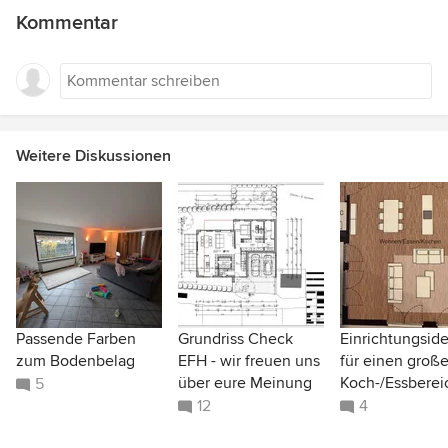
Kommentar
Weitere Diskussionen
Passende Farben
Grundriss Check
Einrichtungsid
zum Bodenbelag
EFH - wir freuen uns
für einen groß
über eure Meinung
Koch-/Essberei
5
12
4