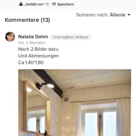
„Gefällt mir“ | 1
Speichern
nachdenken. Mit Sprossenfenstern und einer
Holzdecke lässt sich etwas Einzigartiges gestalten!
Sortieren nach:
Älteste
Kommentare (13)
Die Maße stimmen nicht mit der Skizze überein.
Für WC ist 1,4 m in Ordnung, für das Badezimmer
jedoch kaum möglich.
Natalie Dohm
Ursprünglicher Verfasser
Vor 2 Monaten
Noch 2 Bilder dazu
Und Abmessungen
Ca 1,40*1,80