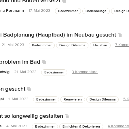
Wand und Boden versetzt
na Portmann
17. Mai 2023
Badezimmer
Bodenbeläge
Design 
ei Badplanung (Hauptbad) im Neubau gesucht
21. Mai 2023
7 Komm
Badezimmer
Design Dilemma
Hausbau
sproblem im Bad
udwig
21. Mai 2023
3 Kommentare
Badezimmer
n gesucht
gal
1. Mai 2023
5 
Badezimmer
Renovieren
Design Dilemma
t so langweilig gestalten
a
4. Mai 2023
4 Komment
Badezimmer
Einrichten & Dekorieren