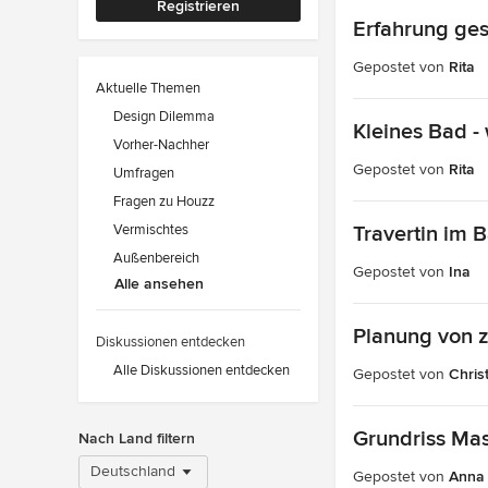
Registrieren
Erfahrung ge
Gepostet von
Rita
Aktuelle Themen
Design Dilemma
Kleines Bad -
Vorher-Nachher
Gepostet von
Rita
Umfragen
Fragen zu Houzz
Vermischtes
Travertin im
Außenbereich
Gepostet von
Ina
Alle ansehen
Planung von 
Diskussionen entdecken
Alle Diskussionen entdecken
Gepostet von
Chris
Grundriss Ma
Nach Land filtern
Deutschland
Gepostet von
Anna 