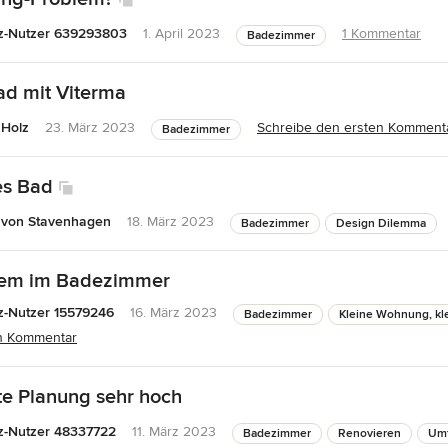
z-Nutzer 639293803
1. April 2023
1 Kommentar
Badezimmer
ad mit Viterma
 Holz
23. März 2023
Schreibe den ersten Komment
Badezimmer
es Bad
 von Stavenhagen
18. März 2023
Badezimmer
Design Dilemma
lem im Badezimmer
-Nutzer 15579246
16. März 2023
Badezimmer
Kleine Wohnung, kl
en Kommentar
ste Planung sehr hoch
z-Nutzer 48337722
11. März 2023
Badezimmer
Renovieren
Um