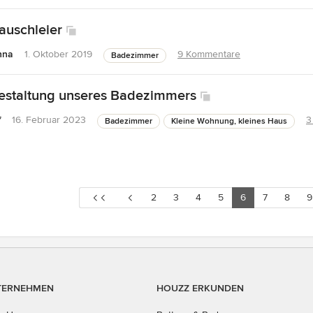
rauschleier
nna
1. Oktober 2019
9 Kommentare
Badezimmer
Gestaltung unseres Badezimmers
f
16. Februar 2023
3
Badezimmer
Kleine Wohnung, kleines Haus
2
3
4
5
6
7
8
9
TERNEHMEN
HOUZZ ERKUNDEN