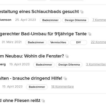
estaltung eines Schlauchbads gesucht
Svenson
25. April 2023
7 Komme
Badezimmer
Design Dilemma
gerechter Bad-Umbau für 91jährige Tante
31. März 2021
22 Komme
Badezimmer
Vermischtes
DIY
m Neubau: Wohin die Fenster?
berg
19. April 2023
3 Kommentar
Badezimmer
Design Dilemma
lten - brauche dringend Hilfe!
15. April 2023
18 Kommentare
Badezimmer
ohne Fliesen reißt