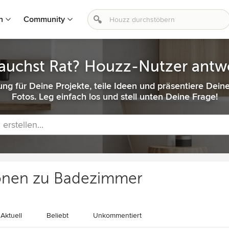
n
Community
auchst Rat? Houzz-Nutzer antw
ung für Deine Projekte, teile Ideen und präsentiere Dein
Fotos. Leg einfach los und stell unten Deine Frage!
 erstellen...
onen zu Badezimmer
Aktuell
Beliebt
Unkommentiert