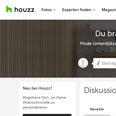
Fotos
Experten finden
Magazi
Du br
Finde Unterstütz
Beitrag
Neu bei Houzz?
Diskussi
Registriere Dich, um Deine
Diskussionsseite zu
personalisieren
Neueste