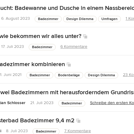
sucht: Badewanne und Dusche in einem Nassberei
6. August 2023
1 K
Badezimmer
Design Dilemma
Umfragen
 wie bekommen wir alles unter?
17. Juli 2023
6 Kommentare
Badezimmer
 Badezimmer kombinieren
1. Juni 2021
23 K
Badezimmer
Bodenbeläge
Design Dilemma
zwei Badezimmern mit herausforderndem Grundris
tian Schlosser
21. Juli 2023
Schreibe den ersten K
Badezimmer
sterbad Badezimmer 9,4 m2
i
8. Juli 2023
7 Kommentare
Badezimmer