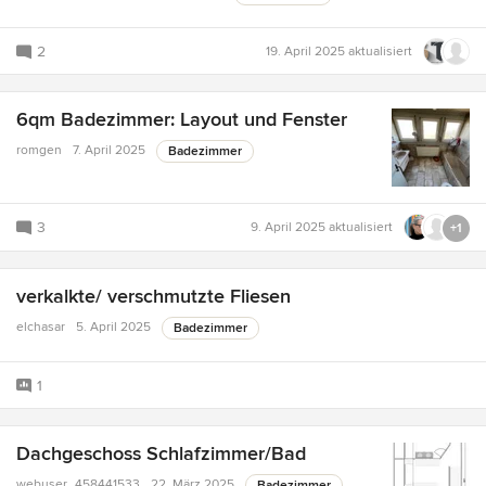
2
19. April 2025
aktualisiert
6qm Badezimmer: Layout und Fenster
romgen
7. April 2025
Badezimmer
3
9. April 2025
aktualisiert
+1
verkalkte/ verschmutzte Fliesen
elchasar
5. April 2025
Badezimmer
1
Dachgeschoss Schlafzimmer/Bad
webuser_458441533
22. März 2025
Badezimmer