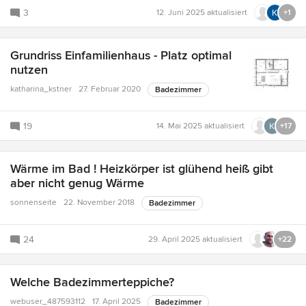
3
12. Juni 2025
aktualisiert
+1
Grundriss Einfamilienhaus - Platz optimal
nutzen
katharina_kstner
27. Februar 2020
Badezimmer
19
14. Mai 2025
aktualisiert
+17
Wärme im Bad ! Heizkörper ist glühend heiß gibt
aber nicht genug Wärme
sonnenseite
22. November 2018
Badezimmer
24
29. April 2025
aktualisiert
+22
Welche Badezimmerteppiche?
webuser_487593112
17. April 2025
Badezimmer