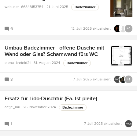
webuser_66848153754
21. Juni 2025
Badezimmer
6
12. Juli 2025
aktualisiert
+4
Umbau Badezimmer - offene Dusche mit
Wand oder Glas? Schamwand fürs WC
elena_krefeld21
31. August 2024
Badezimmer
3
7. Juli 2025
aktualisiert
+1
Ersatz für Lido-Duschtür (Fa. Ist pleite)
antje_mu
26. November 2024
Badezimmer
1
7. Juli 2025
aktualisiert