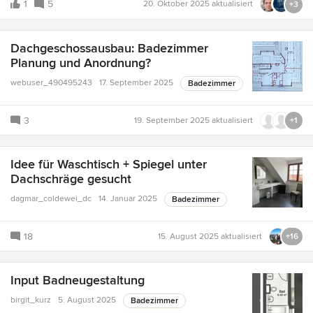
1
5
20. Oktober 2025
aktualisiert
+3
Dachgeschossausbau: Badezimmer
Planung und Anordnung?
webuser_490495243
17. September 2025
Badezimmer
3
19. September 2025
aktualisiert
+1
Idee für Waschtisch + Spiegel unter
Dachschräge gesucht
dagmar_coldewei_dc
14. Januar 2025
Badezimmer
18
15. August 2025
aktualisiert
+16
Input Badneugestaltung
birgit_kurz
5. August 2025
Badezimmer