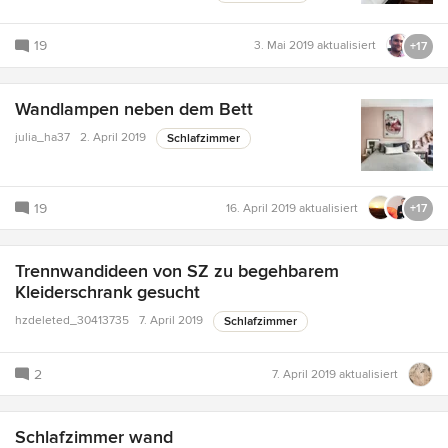
19
3. Mai 2019
aktualisiert
+17
Wandlampen neben dem Bett
julia_ha37
2. April 2019
Schlafzimmer
19
16. April 2019
aktualisiert
+17
Trennwandideen von SZ zu begehbarem
Kleiderschrank gesucht
hzdeleted_30413735
7. April 2019
Schlafzimmer
2
7. April 2019
aktualisiert
Schlafzimmer wand