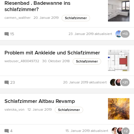
Riesenbad . Badewanne ins
schlafzimmer?
carmen_walther
20. Januar 2019
Schlafzimmer
15
23. Januar 2019
aktualisiert
+13
Problem mit Ankleide und Schlafzimmer
webuser_480049732
30. Oktober 2018
Schlafzimmer
23
20. Januar 2019
aktualisiert
+21
Schlafzimmer Altbau Revamp
valeska_von
12. Januar 2019
Schlafzimmer
4
15. Januar 2019
aktualisiert
+2