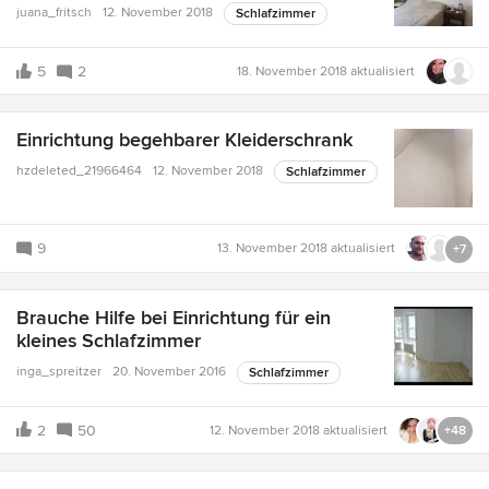
juana_fritsch
12. November 2018
Schlafzimmer
5
2
18. November 2018
aktualisiert
Einrichtung begehbarer Kleiderschrank
hzdeleted_21966464
12. November 2018
Schlafzimmer
9
13. November 2018
aktualisiert
+7
Brauche Hilfe bei Einrichtung für ein
kleines Schlafzimmer
inga_spreitzer
20. November 2016
Schlafzimmer
2
50
12. November 2018
aktualisiert
+48