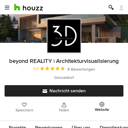
beyond REALITY | Architekturvisualisierung
Durchschnittliche Bewertung: 5 von 5 Sternen
5,0
8 Bewertungen
Düsseldorf
Nachricht senden
Website
Speichern
Teilen
Projekte
Bewertungen
Über uns
Dienstleistun