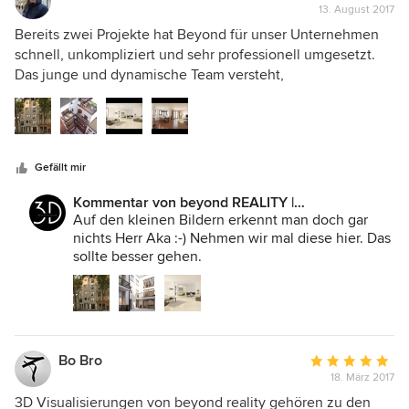
respektvollen Ebene. Sachlich sowie zwischenmenschlich
13. August 2017
Bewertung:
optimal und stets weiterzuempfehlen.
5
Bereits zwei Projekte hat Beyond für unser Unternehmen
von
schnell, unkompliziert und sehr professionell umgesetzt.
5
Das junge und dynamische Team versteht,
Sternen
Kundenwünsche selbstständig umzusetzen. Ihre
Visualisierungen haben unseren Immobilien Projektierung
und auch den Vertrieb sehr stark unterstützt. www.aka-
konys.de
Gefällt mir
Kommentar von beyond REALITY |
Architekturvisualisierung:
Auf den kleinen Bildern erkennt man doch gar
nichts Herr Aka :-) Nehmen wir mal diese hier. Das
sollte besser gehen.
Bo Bro
Durchschnittlic
18. März 2017
Bewertung:
5
3D Visualisierungen von beyond reality gehören zu den