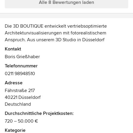
Alle 8 Bewertungen laden
Die 3D BOUTIQUE entwickelt vertriebsoptimierte
Architekturvisualisierungen mit fotorealistischem
Anspruch. Aus unserem 3D Studio in Düsseldorf
produzieren wir High-End-3D-Visualisierungen für eine
Kontakt
konstant wachsende Gruppe von Kunden im gesamten
Boris Grießhaber
deutschsprachigen Bereich. Transparente Prozesse,
Telefonnummer
Termintreue und eine komplett eigenständige Arbeitsweise
0211 98948510
zeichnen die Zusammenarbeit mit uns aus.
Adresse
Fährstraße 217
40221 Düsseldorf
Deutschland
Durchschnittliche Projektkosten:
720 – 50.000 €
Kategorie