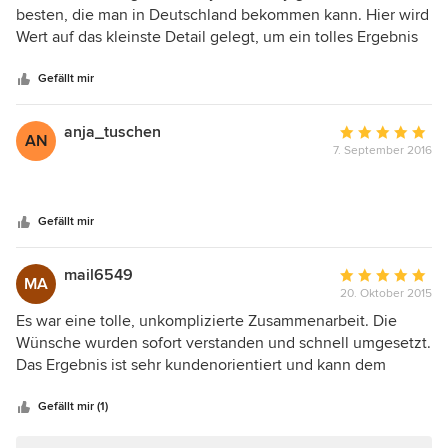
von
besten, die man in Deutschland bekommen kann. Hier wird
5
Wert auf das kleinste Detail gelegt, um ein tolles Ergebnis
Sternen
zu erzielen. Das Preis- / Leistungsverhältnis ist stimmig und
das Team extrem ausgeschlafen und erfahren in in den
Gefällt mir
Bereichen Immobilienmarketing und Immobilienvertrieb.
anja_tuschen
Durchschnittlic
AN
7. September 2016
Bewertung:
5
von
5
Gefällt mir
Sternen
mail6549
Durchschnittlic
MA
20. Oktober 2015
Bewertung:
5
Es war eine tolle, unkomplizierte Zusammenarbeit. Die
von
Wünsche wurden sofort verstanden und schnell umgesetzt.
5
Das Ergebnis ist sehr kundenorientiert und kann dem
Sternen
Kunden super präsentiert werden. Jederzeit würde ich
wieder mit beyond REALITY Architekturvisualisierung
Gefällt mir (1)
zusammen arbeiten.