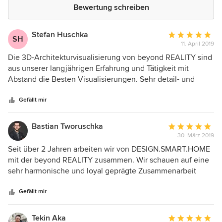
Bewertung schreiben
Stefan Huschka
Durchschnittlic
SH
11. April 2019
Bewertung:
5
Die 3D-Architekturvisualisierung von beyond REALITY sind
von
aus unserer langjährigen Erfahrung und Tätigkeit mit
5
Abstand die Besten Visualisierungen. Sehr detail- und
Sternen
realgetreue Darstellung. Stets aufrechte Kommunikation
zum Auftraggeber und schnelle Umsetzung der Arbeit.
Gefällt mir
Gute Erreichbarkeit. Kompetenter Ansprechpartner.
Jederzeit wieder für Folgeprojekte. "beyond REALITY |
Bastian Tworuschka
Durchschnittlic
Architekturvisualisierung" können wir jedem Kollegen und
30. März 2019
Bewertung:
Partner wärmstens empfehlen.
5
Seit über 2 Jahren arbeiten wir von DESIGN.SMART.HOME
von
mit der beyond REALITY zusammen. Wir schauen auf eine
5
sehr harmonische und loyal geprägte Zusammenarbeit
Sternen
zurück und streben weitere gemeinsame Projekte an. Die
offene Kommunikation mit dem gesamten beyond Team ist
Gefällt mir
einwandfrei. Die Durchführung der gemeinsamen
Projekten basiert auf einer professionellen und
Tekin Aka
Durchschnittlic