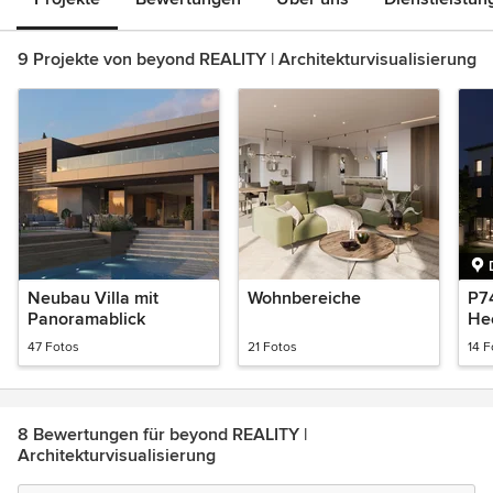
9 Projekte von beyond REALITY | Architekturvisualisierung
Neubau Villa mit
Wohnbereiche
P74
Panoramablick
He
47 Fotos
21 Fotos
14 F
8 Bewertungen für beyond REALITY |
Architekturvisualisierung