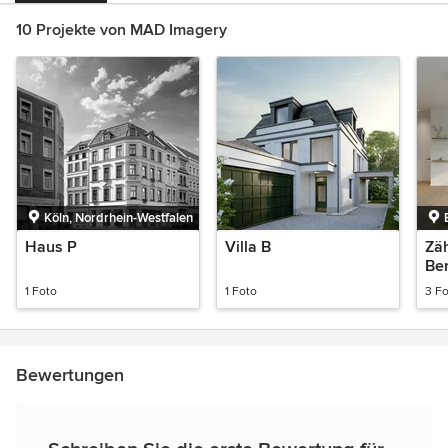
10 Projekte von MAD Imagery
Köln, Nordrhein-Westfalen
Haus P
Villa B
Zäh
Ber
1 Foto
1 Foto
3 F
Bewertungen