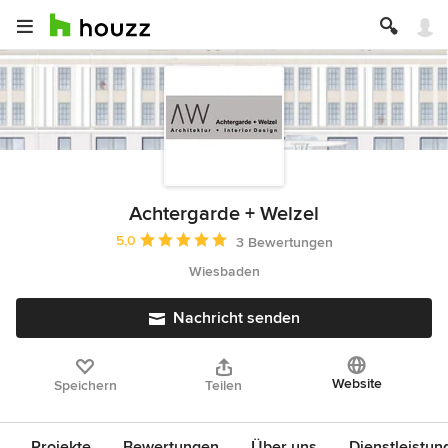
Achtergarde + Welzel
Durchschnittliche Bewertung: 5 von 5 Sternen
5,0
3 Bewertungen
Wiesbaden
Nachricht senden
Website
Speichern
Teilen
Projekte
Bewertungen
Über uns
Dienstleistun