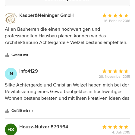
Kasper&Neininger GmbH
Durchschnittlic
16. Februar 2016
Bewertung:
5
Allen Bauherren die einen hochwertigen und
von
professionellen Hausbau planen können wir das
5
Architekturbüro Achtergarde + Welzel bestens empfehlen.
Sternen
Unsere bisherige Zusammenarbeit war stehts in allen
Bereichen vorbildlich, wir freuen uns auf eine weitere gute
Gefällt mir
Geschäftsbeziehung.
info4129
Durchschnittlic
IN
28. November 2015
Bewertung:
5
Silke Achtergarde und Christian Welzel haben mich bei der
von
Revitalisierung eines Gewerbeobjektes in hochwertiges
5
Wohnen bestens beraten und mit ihren kreativen Ideen das
Sternen
Potenzial des Objektes aufgezeigt. Ich danke ihnen für die
gebotene Diskretion bei diesem Vorhaben und kann die
Gefällt mir (1)
Zusammenarbeit nur wärmstens empfehlen.
Houzz-Nutzer 879564
Durchschnittlic
H8
4. Juli 2015
Bewertung: