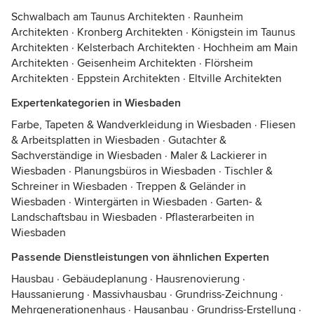
Schwalbach am Taunus Architekten
·
Raunheim
Architekten
·
Kronberg Architekten
·
Königstein im Taunus
Architekten
·
Kelsterbach Architekten
·
Hochheim am Main
Architekten
·
Geisenheim Architekten
·
Flörsheim
Architekten
·
Eppstein Architekten
·
Eltville Architekten
Expertenkategorien in Wiesbaden
Farbe, Tapeten & Wandverkleidung in Wiesbaden
·
Fliesen
& Arbeitsplatten in Wiesbaden
·
Gutachter &
Sachverständige in Wiesbaden
·
Maler & Lackierer in
Wiesbaden
·
Planungsbüros in Wiesbaden
·
Tischler &
Schreiner in Wiesbaden
·
Treppen & Geländer in
Wiesbaden
·
Wintergärten in Wiesbaden
·
Garten- &
Landschaftsbau in Wiesbaden
·
Pflasterarbeiten in
Wiesbaden
Passende Dienstleistungen von ähnlichen Experten
Hausbau
·
Gebäudeplanung
·
Hausrenovierung
·
Haussanierung
·
Massivhausbau
·
Grundriss-Zeichnung
·
Mehrgenerationenhaus
·
Hausanbau
·
Grundriss-Erstellung
·