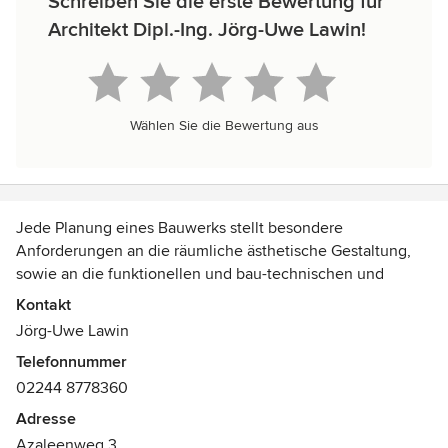
Schreiben Sie die erste Bewertung für
Architekt Dipl.-Ing. Jörg-Uwe Lawin!
Wählen Sie die Bewertung aus
Jede Planung eines Bauwerks stellt besondere
Anforderungen an die räumliche ästhetische Gestaltung,
sowie an die funktionellen und bau-technischen und
sozialen Zusammenhänge.
Kontakt
Jörg-Uwe Lawin
Mein Ziel ist es die individuellen Bedürfnisse der
Telefonnummer
Auftraggeber so genau wie möglich zu ermitteln und in die
02244 8778360
Planung (Entwurfsarbeit) einzubringen. Die Besonderheiten
des Bauplatzes / Standortes (Aussicht, Lage,
Adresse
Himmelsausrichtung, Zufahrt Geländenutzung,
Azaleenweg 3