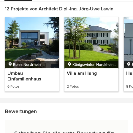
12 Projekte von Architekt Dipl.-Ing. Jörg-Uwe Lawin
Bonn, Nordrhein-
Königswinter, Nordrhein-
Westfalen
Westfalen
Umbau
Villa am Hang
Ha
Einfamilienhaus
6 Fotos
2 Fotos
8 F
Bewertungen