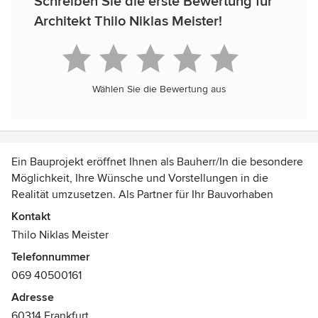
Schreiben Sie die erste Bewertung für
Architekt Thilo Niklas Meister!
Wählen Sie die Bewertung aus
Ein Bauprojekt eröffnet Ihnen als Bauherr/In die besondere
Möglichkeit, Ihre Wünsche und Vorstellungen in die
Realität umzusetzen. Als Partner für Ihr Bauvorhaben
übernehme ich die Aufgabe, Sie umfassend zu beraten,
Kontakt
auch Alternativen aufzuzeigen, um gemeinsam mit Ihnen
Thilo Niklas Meister
das Projekt erfolgreich zu verwirklichen. Dabei betrachte
Telefonnummer
ich Planung und Realisierung nach gestalterischen,
069 40500161
planungsrechtlichen, energetischen und finanziellen
Gesichtspunkten – als Ganzes und im Detail.
Adresse
In enger Zusammenarbeit und im Austausch mit Ihnen als
60314 Frankfurt