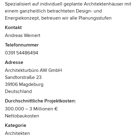
Spezialisiert auf individuell geplante Architektenhäuser mit
einem ganzheitlich betrachteten Design- und
Energiekonzept, betreuen wir alle Planungsstufen
einschließlich der Innenarchitektur als Ihr persönlicher
Kontakt
Ansprechpartner.
Andreas Weinert
Telefonnummer
Unsere Entwürfe folgen beinah ausnahmslos dem Prinzip
0391 54486494
"Form Follows Function", dass heißt zu erst entsteht ein
funktionierendes Grundrisskonzept und anschließend
Adresse
entwickelt sich die Gebäudehülle darum. Die Folgen für
Architekturbüro AW GmbH
unsere Werke sind trotz wieder erkennbarer Designlinie
Sandtorstraße 23
keine Kopien, sondern absolute bauherrnspezifische
39106 Magdeburg
Unikate.
Deutschland
Durchschnittliche Projektkosten:
Natürlich stehen wir Ihnen auch als unabhängiger
300.000 – 3 Millionen €
Energieberater und eingetragener Ersteller von Heizlast-
Nettobaukosten
und Wärmeschutznachweisen auch von
Nichtwohngebäuden unterstützend zur Seite.
Kategorie
Auszeichnungen:
Architekten