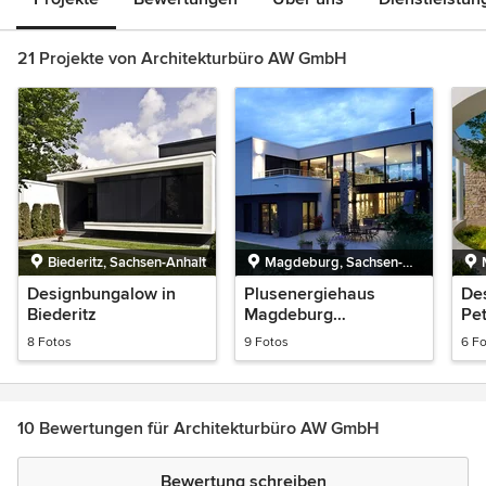
21 Projekte von Architekturbüro AW GmbH
Biederitz, Sachsen-Anhalt
Magdeburg, Sachsen-
Anhalt, Deutschland
Designbungalow in
Plusenergiehaus
De
Biederitz
Magdeburg
Pet
Petersilienberg
8 Fotos
9 Fotos
6 F
10 Bewertungen für Architekturbüro AW GmbH
Bewertung schreiben