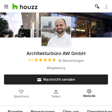
Architekturbüro AW GmbH
Durchschnittliche Bewertung: 5 von 5 Sternen
5,0
10 Bewertungen
Magdeburg
Nachricht senden
Website
Speichern
Teilen
Projekte
Bewertungen
Über uns
Dienstleistun