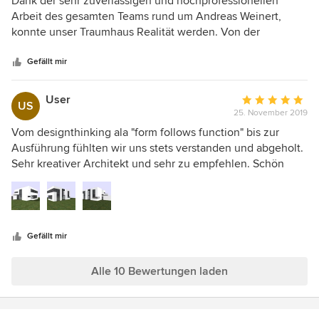
Dank der sehr zuverlässigen und hochprofessionellen
von
Arbeit des gesamten Teams rund um Andreas Weinert,
5
konnte unser Traumhaus Realität werden. Von der
Sternen
Planungsphase bis zum Umdrehen des Schlüssels wurden
wir begleitet und immer detailreich beraten und betreut!
Gefällt mir
Danke für die tolle Zusammenarbeit!
User
Durchschnittlic
US
25. November 2019
Bewertung:
5
Vom designthinking ala "form follows function" bis zur
von
Ausführung fühlten wir uns stets verstanden und abgeholt.
5
Sehr kreativer Architekt und sehr zu empfehlen. Schön
Sternen
auch die Pro und Cons bei Bauentscheidungen auch mit
praxisnahen Hintergrund versehen. Alles im rahmen ohn
böse Überraschungen. Man baut ja nur 1 , 2 ... mal.
Gefällt mir
Alle 10 Bewertungen laden