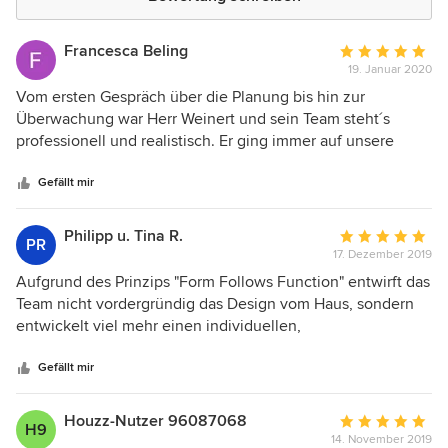
Francesca Beling
Durchschnittlic
19. Januar 2020
Bewertung:
5
Vom ersten Gespräch über die Planung bis hin zur
von
Überwachung war Herr Weinert und sein Team steht´s
5
professionell und realistisch. Er ging immer auf unsere
Sternen
Wünsche ein. Diese konnten trotz festen Budget
umgesetzt werden. Herr Weinert war immer zur Stelle,
Gefällt mir
wenn wir einen Rat brauchten und konnte mit seinem
großen Fachwissen und kreativen Lösungen punkten. Dank
Philipp u. Tina R.
Durchschnittlic
PR
ihm und sein Team konnte unser Traum vom Haus war
17. Dezember 2019
Bewertung:
werden. Dafür wollen wir noch einmal DANKE sagen.
5
Aufgrund des Prinzips "Form Follows Function" entwirft das
von
Team nicht vordergründig das Design vom Haus, sondern
5
entwickelt viel mehr einen individuellen,
Sternen
maßgeschneiderten, dem Grundstück angepassten
Grundriss, auf Basis dessen das Haus mit der
Gefällt mir
(wunderschönen) Handschrift des Architekten und den
eigenen Wünschen designet wird. Durch die
Houzz-Nutzer 96087068
Durchschnittlic
H9
leidenschaftliche und penible Akribie, das hohe Maß an
14. November 2019
Bewertung: