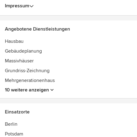
Preisträger Bauwerk des Jahres 2010 mit der Villa M in
Impressum
Magdeburg
Angebotene Dienstleistungen
Hausbau
Gebäudeplanung
Massivhäuser
Grundriss-Zeichnung
Mehrgenerationenhaus
10 weitere anzeigen
Einsatzorte
Berlin
Potsdam