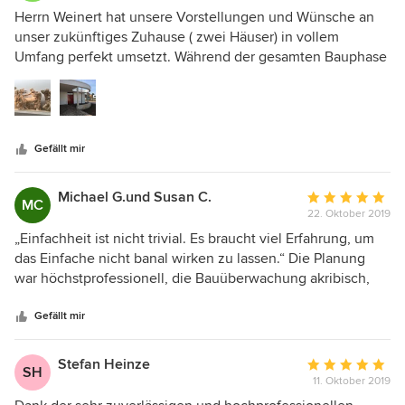
Fachwissen, sowie die Kundenorientiertheit des gesamten
5
Herrn Weinert hat unsere Vorstellungen und Wünsche an
Teams haben wir uns immer sehr geborgen gefühlt, sowie
von
unser zukünftiges Zuhause ( zwei Häuser) in vollem
unser Hauptziel erreicht: "unser individuelles Traumhaus".
5
Umfang perfekt umsetzt. Während der gesamten Bauphase
Vielen Dank für die Zusammenarbeit und definitiv gerne
Sternen
war er für uns ein verlässlicher Partner. Er informierte und
wieder.
beriet uns in allen Details ausführlich und sehr
professionell. Wir können Herrn Weinert uneingeschränkt
weiter empfehlen, deshalb wurde das zweite Haus auch
Gefällt mir
nur mit ihm gebaut. Karin Walcher Theresia und Felix
Walcher
Michael G.und Susan C.
Durchschnittlic
MC
22. Oktober 2019
Bewertung:
5
„Einfachheit ist nicht trivial. Es braucht viel Erfahrung, um
von
das Einfache nicht banal wirken zu lassen.“ Die Planung
5
war höchstprofessionell, die Bauüberwachung akribisch,
Sternen
und die Zusammenarbeit stets sehr angenehm. Stilistisch
und funktional ist unser Bauprojekt sehr gelungen.
Gefällt mir
Stefan Heinze
Durchschnittlic
SH
11. Oktober 2019
Bewertung:
5