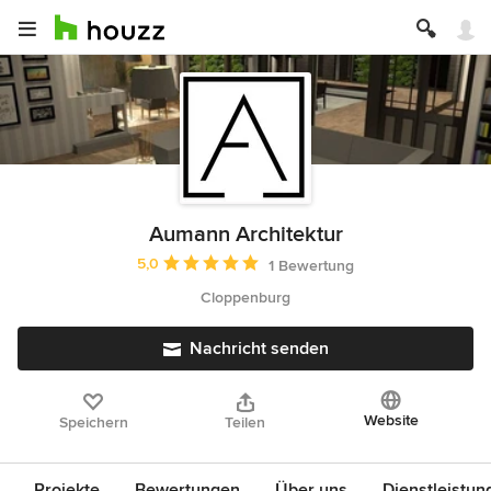
Aumann Architektur
Durchschnittliche Bewertung: 5 von 5 Sternen
5,0
1 Bewertung
Cloppenburg
Nachricht senden
Website
Speichern
Teilen
Projekte
Bewertungen
Über uns
Dienstleistun