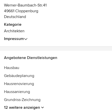
Werner-Baumbach-Str.41
Gehen Sie zusammen mit mir virtuell durch ihr zukünftiges
49661 Cloppenburg
Büro oder Zuhause, testen verschiedene
Deutschland
Wunschmaterialien aus oder nutzen Sie die Möglichkeit am
Kategorie
3D Modell Änderungen vorzunehemen um später rund um
Architekten
zufrieden mit ihrem Gebäude zu sein !
Impressum
Angebotene Dienstleistungen
Hausbau
Gebäudeplanung
Hausrenovierung
Haussanierung
Grundriss-Zeichnung
12 weitere anzeigen