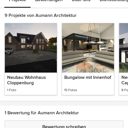
9 Projekte von Aumann Architektur
Neubau Wohnhaus
Bungalow mit Innenhof
Ne
Cloppenburg
Ca
1 Foto
15 Fotos
8 F
1 Bewertung für Aumann Architektur
Bewertung schreiben