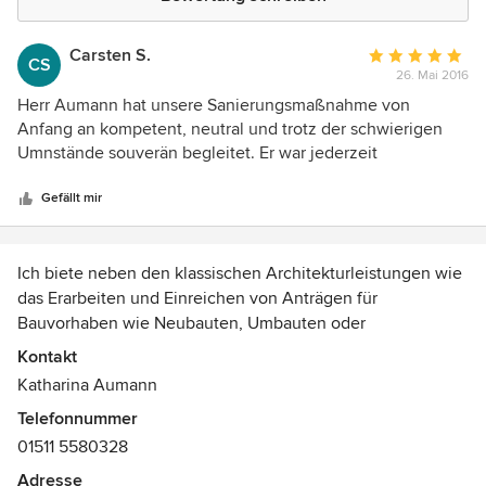
Carsten S.
Durchschnittlic
CS
26. Mai 2016
Bewertung:
5
Herr Aumann hat unsere Sanierungsmaßnahme von
von
Anfang an kompetent, neutral und trotz der schwierigen
5
Umnstände souverän begleitet. Er war jederzeit
Sternen
ansprechbar und hat auch immer wieder einmal
ausgeholfen, wenn Not am Mann war. Insgesamt eine sehr
Gefällt mir
angenehme Zusammenarbeit.
Ich biete neben den klassischen Architekturleistungen wie
das Erarbeiten und Einreichen von Anträgen für
Bauvorhaben wie Neubauten, Umbauten oder
Nutzungsänderungen auch tolle einmalige
Kontakt
Entwurfsplanungen - gerne auch in 3D !
Katharina Aumann
Telefonnummer
Sie können sich ihr Gebäude anhand der 2D Zeichnungen
01511 5580328
noch nicht richtig vorstellen ?
Kein Problem !
Adresse