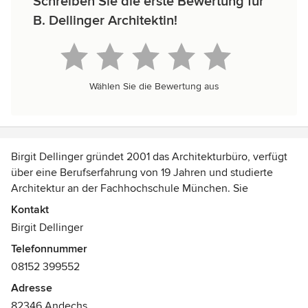
Schreiben Sie die erste Bewertung für
B. Dellinger Architektin!
Wählen Sie die Bewertung aus
Birgit Dellinger gründet 2001 das Architekturbüro, verfügt
über eine Berufserfahrung von 19 Jahren und studierte
Architektur an der Fachhochschule München. Sie
absolvierte das Aufbaustudium Immobilienökonomie an der
Kontakt
European Business School. Mehrfache Auszeichnungen
Birgit Dellinger
ihrer Entwürfe in Architekturwettbewerben.
Telefonnummer
Jedes Projekt wird von Birgit Dellinger persönlich geleitet.
08152 399552
Sie legt großen Wert auf die Einhaltung Ihrer gesetzten
wirtschaftlichen Ziele und Ihre funktionellen und
Adresse
ästhetischen Anforderungen.
82346 Andechs