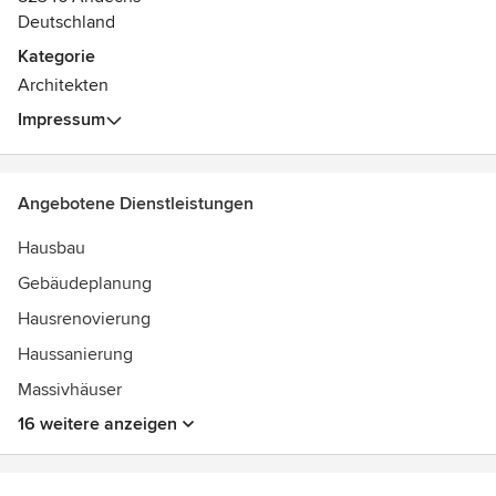
Auszeichnungen:
Deutschland
mehrere Preise bei Wettbewerben siehe
Kategorie
www.birgitdellinger.de
Architekten
Impressum
Angebotene Dienstleistungen
Hausbau
Gebäudeplanung
Hausrenovierung
Haussanierung
Massivhäuser
16 weitere anzeigen