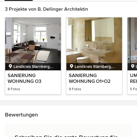
3 Projekte von B. Dellinger Architektin
Landkreis Starnberg,
Landkreis Starnberg,
Bayern, Deutschland
Bayern, Deutschland
SANIERUNG
SANIERUNG
U
WOHNUNG O3
WOHNUNG O1+O2
RE
8 Fotos
9 Fotos
5 F
Bewertungen