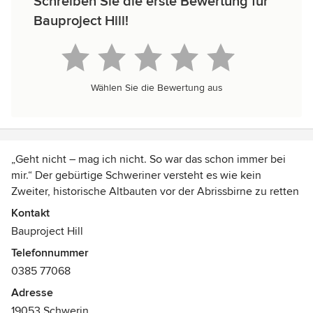
Schreiben Sie die erste Bewertung für
Bauproject Hill!
Wählen Sie die Bewertung aus
„Geht nicht – mag ich nicht. So war das schon immer bei
mir.“ Der gebürtige Schweriner versteht es wie kein
Zweiter, historische Altbauten vor der Abrissbirne zu retten
und erfolgreich zu sanieren. Und Bauprojekte der Marke
Kontakt
Stefan Hill lassen sich überall im Schweriner Stadtbild
Bauproject Hill
finden. Die fachmännisch sanierten Altbauten in der Alt-
Telefonnummer
und Schelfstadt ebenso wie die modernen, funktionalen
0385 77068
Neubauten in den Randlagen Schwerins. Dabei macht der
in zweiter Ehe verheiratete dreifache Vater keinen Hehl
Adresse
aus seinen großen Vorlieben: „Meine Frau und meine
19053 Schwerin