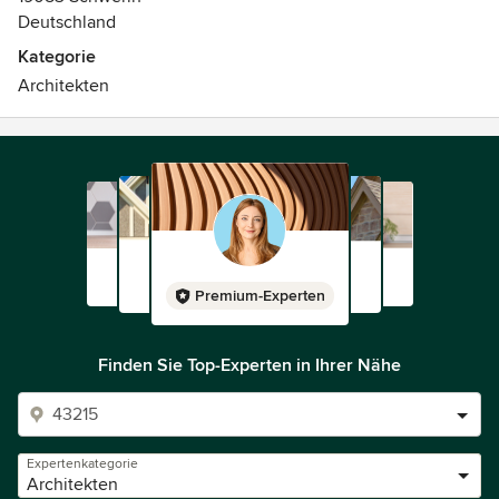
Kinder, meine Arbeit, meine Stadt Schwerin, französischer
Deutschland
Rotwein und irischer Whisky.“ In dieser Reihenfolge? Ja –
Kategorie
genau in dieser Reihenfolge.
Architekten
Premium-Experten
Finden Sie Top-Experten in Ihrer Nähe
Expertenkategorie
Architekten