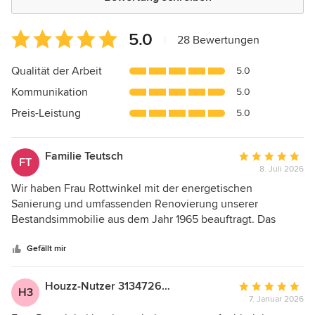
Durchschnittliche
5.0
|
28 Bewertungen
Bewertung:
5
Qualität der Arbeit
5.0
von
Kommunikation
5.0
5
Sternen
Preis-Leistung
5.0
Familie Teutsch
Durchschnittlic
FT
8. Juli 2026
Bewertung:
5
Wir haben Frau Rottwinkel mit der energetischen
von
Sanierung und umfassenden Renovierung unserer
5
Bestandsimmobilie aus dem Jahr 1965 beauftragt. Das
Sternen
Projekt umfasste im Wesentlichen die Energieberatung, die
Fassadendämmung, den Austausch der Heizungsanlage,
Gefällt mir
die Installation einer Photovoltaikanlage, die
Trockenlegung des Kellers, die Neugestaltung des
Houzz-Nutzer 313472675
Durchschnittlic
H3
Außenbereichs, den Abbruch einer alten Kaminanlage und
7. Januar 2026
Bewertung:
Einsatz eines Kaminofens, einen Wanddurchbruch und