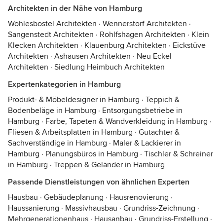
Architekten in der Nähe von Hamburg
Wohlesbostel Architekten
·
Wennerstorf Architekten
·
Sangenstedt Architekten
·
Rohlfshagen Architekten
·
Klein
Klecken Architekten
·
Klauenburg Architekten
·
Eickstüve
Architekten
·
Ashausen Architekten
·
Neu Eckel
Architekten
·
Siedlung Heimbuch Architekten
Expertenkategorien in Hamburg
Produkt- & Möbeldesigner in Hamburg
·
Teppich &
Bodenbeläge in Hamburg
·
Entsorgungsbetriebe in
Hamburg
·
Farbe, Tapeten & Wandverkleidung in Hamburg
·
Fliesen & Arbeitsplatten in Hamburg
·
Gutachter &
Sachverständige in Hamburg
·
Maler & Lackierer in
Hamburg
·
Planungsbüros in Hamburg
·
Tischler & Schreiner
in Hamburg
·
Treppen & Geländer in Hamburg
Passende Dienstleistungen von ähnlichen Experten
Hausbau
·
Gebäudeplanung
·
Hausrenovierung
·
Haussanierung
·
Massivhausbau
·
Grundriss-Zeichnung
·
Mehrgenerationenhaus
·
Hausanbau
·
Grundriss-Erstellung
·