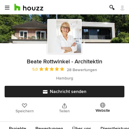
Beate Rottwinkel - Architektin
Durchschnittliche Bewertung: 5 von 5 Sternen
5,0
28 Bewertungen
Hamburg
Nachricht senden
Website
Speichern
Teilen
Projekte
Bewertungen
Über uns
Dienstleistun