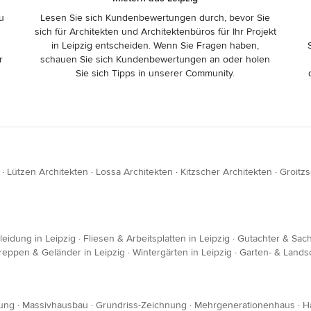
zu
Lesen Sie sich Kundenbewertungen durch, bevor Sie
sich für Architekten und Architektenbüros für Ihr Projekt
in Leipzig entscheiden. Wenn Sie Fragen haben,
r
schauen Sie sich Kundenbewertungen an oder holen
Sie sich Tipps in unserer Community.
·
Lützen Architekten
·
Lossa Architekten
·
Kitzscher Architekten
·
Groitzs
eidung in Leipzig
·
Fliesen & Arbeitsplatten in Leipzig
·
Gutachter & Sach
reppen & Geländer in Leipzig
·
Wintergärten in Leipzig
·
Garten- & Landsc
ung
·
Massivhausbau
·
Grundriss-Zeichnung
·
Mehrgenerationenhaus
·
H