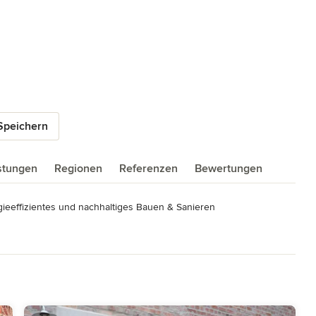
Speichern
istungen
Regionen
Referenzen
Bewertungen
ieeffizientes und nachhaltiges Bauen & Sanieren
rchitekt Energie-Effizienz-Experte 04277 Leipzig, Triftweg 25
ktenkammer Sachsen