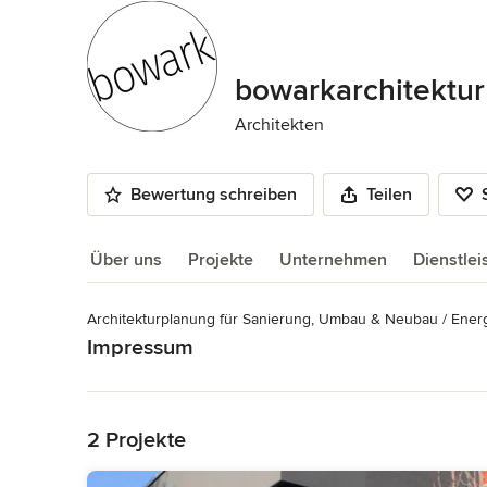
bowarkarchitektur
Architekten
Bewertung schreiben
Teilen
Über uns
Projekte
Unternehmen
Dienstle
Architekturplanung für Sanierung, Umbau & Neubau / Energ
Über uns
Impressum
Mehr lesen
bowarkarchitektur Christoph Niederhoff Diplom-Ingenieur, A
+0049 174 197 47 56 info@bowark.de Mitglied der Archite
Zurück zum Menü
Kategorie
2 Projekte
Architekten