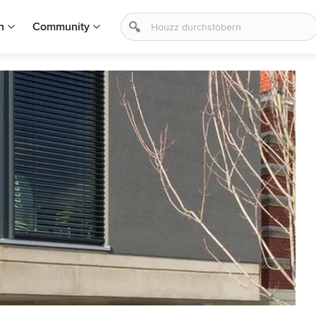
n
Community