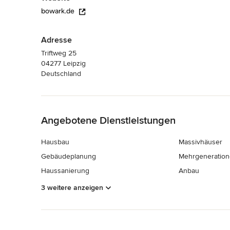
bowark.de
Adresse
Triftweg 25
04277 Leipzig
Deutschland
Zurück zum Menü
Angebotene Dienstleistungen
Hausbau
Massivhäuser
Gebäudeplanung
Mehrgeneratio
Haussanierung
Anbau
3 weitere anzeigen
Zurück zum Menü