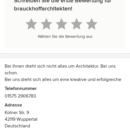
Schreiben Sie die erste Bewertung für
brauckhoffarchitekten!
Wählen Sie die Bewertung aus
Bei Ihnen dreht sich nicht alles um Architektur. Bei uns
schon.
Bei uns dreht sich alles um eine kreative und erfolgreiche
Umsetzung der architektonischen Interessen und
Telefonnummer
Wünsche. Beste Voraussetzungen für eine gemeinsame
01575 2906783
Zukunft. Denn als Architekten verstehen wir unseren Job.
Adresse
Kölner Str. 9
Seit über 25 Jahren sind wir im Bausektor tätig. In dieser
42119 Wuppertal
Zeit ist ein Netzwerk von kompetenten Ingenieuren und
Deutschland
Handwerkern, entstanden, von denen Sie letztendlich als