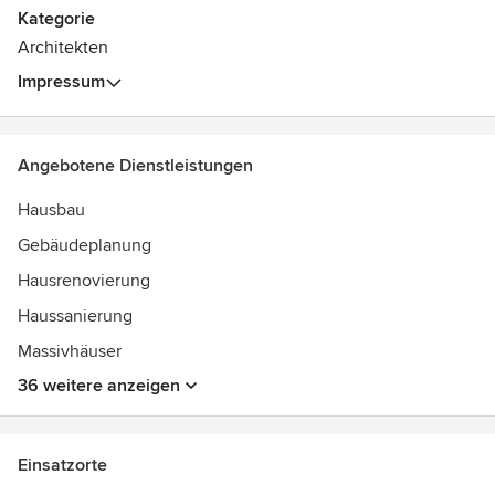
Bauherr profitieren. Fachkompetente Baulogistik,
Kategorie
Sicherheit und Zuverlässigkeit sowie Zeit- und
Architekten
Kosteneinhaltung sind das Resultat. Ergebnisse, auf die wir
Impressum
bei allen Projekten zurückgreifen.
Angebotene Dienstleistungen
Hausbau
Gebäudeplanung
Hausrenovierung
Haussanierung
Massivhäuser
36 weitere anzeigen
Einsatzorte