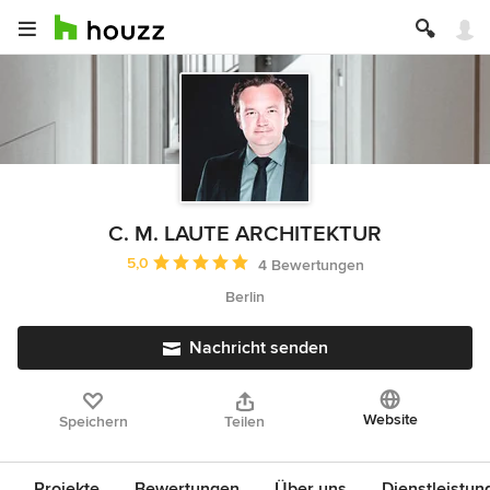
C. M. LAUTE ARCHITEKTUR
Durchschnittliche Bewertung: 5 von 5 Sternen
5,0
4 Bewertungen
Berlin
Nachricht senden
Website
Speichern
Teilen
Projekte
Bewertungen
Über uns
Dienstleistun