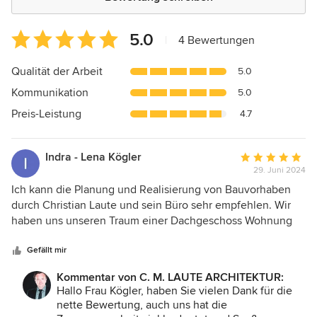
Durchschnittliche
5.0
|
4 Bewertungen
Bewertung:
5
Qualität der Arbeit
5.0
von
Kommunikation
5.0
5
Sternen
Preis-Leistung
4.7
Indra - Lena Kögler
Durchschnittlic
29. Juni 2024
Bewertung:
5
Ich kann die Planung und Realisierung von Bauvorhaben
von
durch Christian Laute und sein Büro sehr empfehlen. Wir
5
haben uns unseren Traum einer Dachgeschoss Wohnung
Sternen
mit Terrasse hier in Berlin erfüllt. Auf einem Altbau in der
City. Und Herr Laute hat uns sicher und zuverlässig durch
Gefällt mir
den ganzen Prozess geführt. Uns haben seine Ideen und
Kommentar von C. M. LAUTE ARCHITEKTUR:
Vorschläge sehr begeistert. Das Beste ist, das er auch in
Hallo Frau Kögler, haben Sie vielen Dank für die
Bezug auf die Kosten in unserem Projekt, zuverlässige
nette Bewertung, auch uns hat die
Aussagen getroffen hat, sodass wir heute tatsächlich die