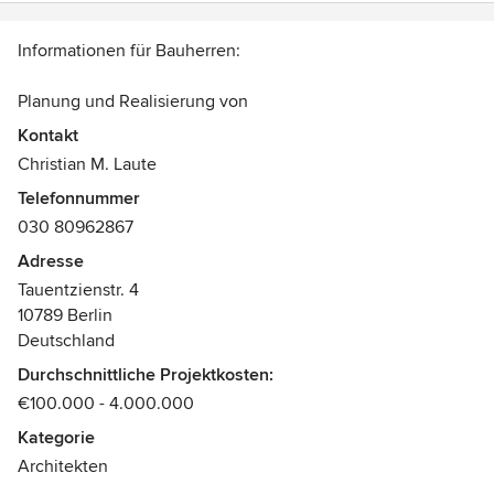
Beste Grüße nach Schöneberg
Christian M. Laute
Informationen für Bauherren:
Planung und Realisierung von
– Neubauten und Umbauten von Einfamilienhäusern
Kontakt
– Ausbau von Dachgeschossen
Christian M. Laute
– Umbau von Wohnungen
Telefonnummer
– Sanierung von Wohnhäusern
030 80962867
– Planung nach Richtlinien der Energieeinsparverordnung
(EnEV)
Adresse
– Niedrigenergiehäuser, Passivenergiehäuser,
Tauentzienstr. 4
Plusenergiehäuser
10789 Berlin
Deutschland
Durchschnittliche Projektkosten:
€100.000 - 4.000.000
Kategorie
Architekten