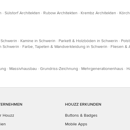
n
·
Sülstorf Architekten
·
Rubow Architekten
·
Krembz Architekten
·
Körch
 Schwerin
·
Kamine in Schwerin
·
Parkett & Holzböden in Schwerin
·
Pols
n Schwerin
·
Farbe, Tapeten & Wandverkleidung in Schwerin
·
Fliesen & 
ung
·
Massivhausbau
·
Grundriss-Zeichnung
·
Mehrgenerationenhaus
·
H
TERNEHMEN
HOUZZ ERKUNDEN
r Houzz
Buttons & Badges
ien
Mobile Apps