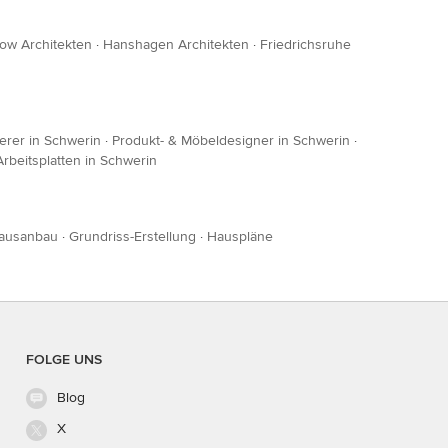
ow Architekten
·
Hanshagen Architekten
·
Friedrichsruhe
terer in Schwerin
·
Produkt- & Möbeldesigner in Schwerin
·
Arbeitsplatten in Schwerin
ausanbau
·
Grundriss-Erstellung
·
Hauspläne
FOLGE UNS
Blog
X