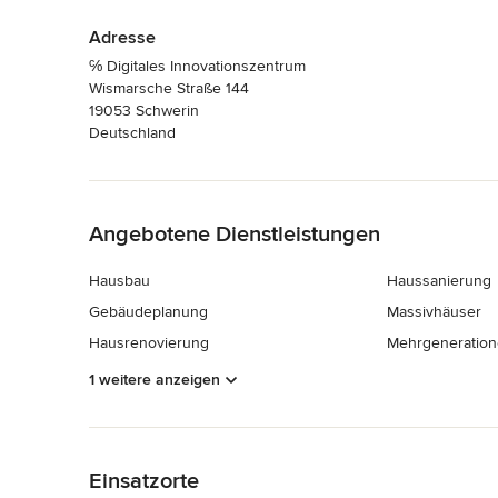
Adresse
℅ Digitales Innovationszentrum
Wismarsche Straße 144
19053 Schwerin
Deutschland
Zurück zum Menü
Angebotene Dienstleistungen
Hausbau
Haussanierung
Gebäudeplanung
Massivhäuser
Hausrenovierung
Mehrgeneratio
1 weitere anzeigen
Zurück zum Menü
Einsatzorte