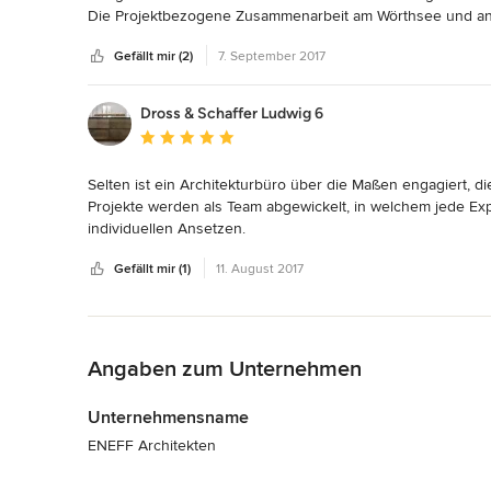
Die Projektbezogene Zusammenarbeit am Wörthsee und an v
Stube im Bayerischen Landtag war mit dem Architektenbüro 
Gefällt mir (2)
7. September 2017
Wir als Handwerksbetrieb  können dieses Architekturbüro
Dross & Schaffer Ludwig 6
Durchschnittliche Bewertung: 5 von 5 Sternen
Selten ist ein Architekturbüro über die Maßen engagiert
Projekte werden als Team abgewickelt, in welchem jede Expe
individuellen Ansetzen. 

Gefällt mir (1)
11. August 2017
Vielen Dank für die tolle Zusammenarbeit und Eure Unterst
Zurück zum Menü
Angaben zum Unternehmen
Unternehmensname
ENEFF Architekten