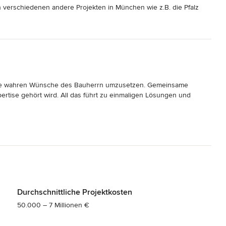
erschiedenen andere Projekten in München wie z.B. die Pfalz 
ENEFF immer  hoch professionell und zielorientiert.

 jedem nur wärmstens weiterempfehlen.“
, die wahren Wünsche des Bauherrn umzusetzen. Gemeinsame 
rtise gehört wird. All das führt zu einmaligen Lösungen und 
ützung. Wir freuen uns auf all das was noch kommt.
Durchschnittliche Projektkosten
50.000 – 7 Millionen €