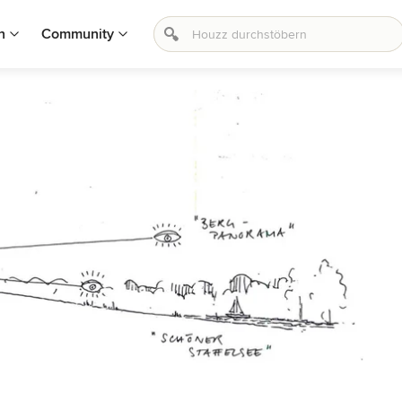
n
Community