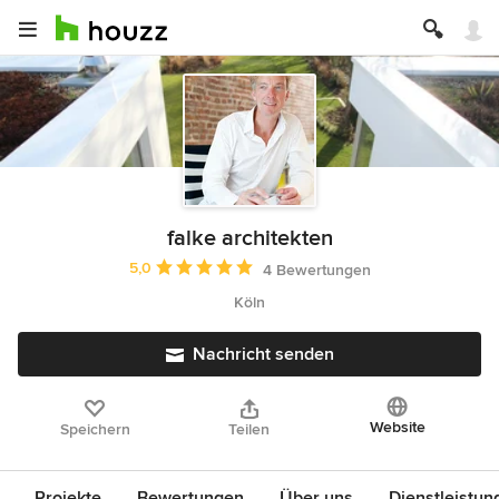
falke architekten
Durchschnittliche Bewertung: 5 von 5 Sternen
5,0
4 Bewertungen
Köln
Nachricht senden
Website
Speichern
Teilen
Projekte
Bewertungen
Über uns
Dienstleistun