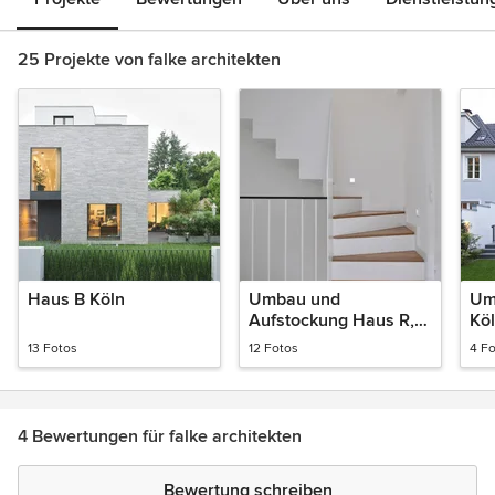
25 Projekte von falke architekten
Haus B Köln
Umbau und
Um
Aufstockung Haus R,
Kö
Köln
13 Fotos
12 Fotos
4 F
4 Bewertungen für falke architekten
Bewertung schreiben