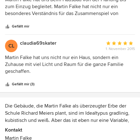
von
zum Einzug begleitet. Martin Falke hat nicht nur ein
5
besonderes Verständnis für das Zusammenspiel von
Sternen
Design, Atmosphäre und Technik sondern ist in der Lage
Ideen und Wünsche des Bauherren zu verwirklichen. Herr
Gefällt mir
Falke prägt seinen Projekte mit einer besonderen Note.
claudia69skater
Durchschnittlic
CL
1. November 2015
Bewertung:
5
Martin Falke hat uns nicht nur ein Haus, sondern ein
von
Zuhause mit viel Licht und Raum für die ganze Familie
5
geschaffen.
Sternen
Gefällt mir (3)
Die Gebäude, die Martin Falke als überzeugter Erbe der
Schule Richard Meiers plant, sind im Idealtypus gradlinig,
kubistisch und weiß. Aber das ist eben nur eine Variable,
die das Resultat bestimmt. Den Rahmen bilden individuelle
Kontakt
Vorgaben des Bauplatzes, ggf. des Objektes und der
Martin Falke