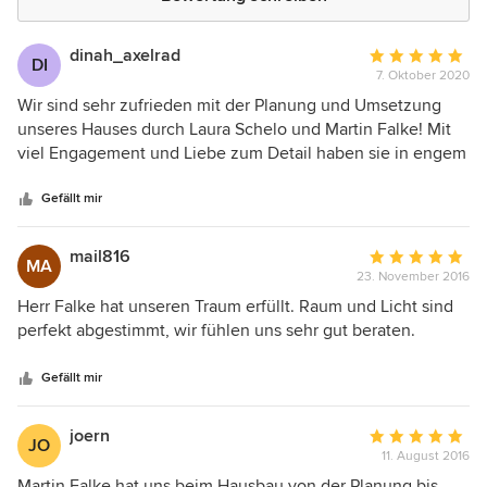
dinah_axelrad
Durchschnittlic
DI
7. Oktober 2020
Bewertung:
5
Wir sind sehr zufrieden mit der Planung und Umsetzung
von
unseres Hauses durch Laura Schelo und Martin Falke! Mit
5
viel Engagement und Liebe zum Detail haben sie in engem
Sternen
Austausch mit uns ein Haus gebaut, dass unsere
Erwartungen übertroffen hat. Wir sind froh, dass wir mit
Gefällt mir
Falke Architekten gebaut haben und dankbar für unser
wunderschönes Haus!
mail816
Durchschnittlic
MA
23. November 2016
Bewertung:
5
Herr Falke hat unseren Traum erfüllt. Raum und Licht sind
von
perfekt abgestimmt, wir fühlen uns sehr gut beraten.
5
Sternen
Gefällt mir
joern
Durchschnittlic
JO
11. August 2016
Bewertung:
5
Martin Falke hat uns beim Hausbau von der Planung bis