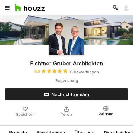
Fichtner Gruber Architekten
Durchschnittliche Bewertung: 5 von 5 Sternen
5,0
8 Bewertungen
Regensburg
Nachricht senden
Website
Speichern
Teilen
Projekte
Bewertungen
Über uns
Dienstleistun