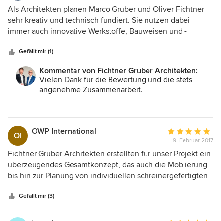
5
Als Architekten planen Marco Gruber und Oliver Fichtner
von
sehr kreativ und technisch fundiert. Sie nutzen dabei
5
immer auch innovative Werkstoffe, Bauweisen und -
Sternen
techniken. Bauaufgaben und Zielvorgaben behandeln die
beiden erfahrenen Architekten stets mit erforderlichem
Gefällt mir (1)
diplomatischem Feingefühl, verfolgen die Planung und
Kommentar von Fichtner Gruber Architekten:
Realisierung von Projekten dabei immer sehr konsequent
Vielen Dank für die Bewertung und die stets
und effektiv. Ich arbeite sehr gerne mit den beiden
angenehme Zusammenarbeit.
Kollegen zusammen, da beide ihre Projekte immer unter
ganzheitlichen Gesichtspunkten betrachten und dabei sehr
Beste Grüße
kundenorientiert für ihre Bauherrn tätig sind.
Marco Gruber
OWP International
Durchschnittlic
OI
Fichtner Gruber Architekten
9. Februar 2017
Bewertung:
5
Fichtner Gruber Architekten erstellten für unser Projekt ein
von
überzeugendes Gesamtkonzept, das auch die Möblierung
5
bis hin zur Planung von individuellen schreinergefertigten
Sternen
Möbeln beinhaltete. Die vorhandenen Räumlichkeiten
erhielten dank des durchdachten Entwurfs und seiner
Gefällt mir (3)
konsequenten Umsetzung eine deutliche Aufwertung. FGA
erwiesen sich für uns als kompetenter und äußerst