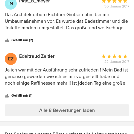
inge_b_meyer
Durchschnittlic
IN
engagierter Partner, den wir jederzeit weiter empfehlen
30. Januar 2017
Bewertung:
können.
5
Das Architekturbüro Fichtner Gruber nahm bei mir
von
Umbaumaßnahmen vor. Es wurde das Badezimmer und die
5
Toilette modern umgestaltet. Das große und weitsichtige
Sternen
Fachwissen des Architekten ermöglichte es mir, ein sehr
modernes Bad zu bekommen. Ein Holzsteg aus Wengaholz
Gefällt mir (2)
führt zu einer hohen Schrankwand (Schreinerarbeit aus
Wengaholz). Dieser ist sehr funktional ausgestattet. Hinter
Edeltraud Zeitler
Durchschnittlic
EZ
dieser Schrankwand befindet sich eine begehbare Dusche.
22. Januar 2017
Bewertung:
Die exclusiven Badarmaturen und Accessoires bieten bis
5
Ja ich war mit der Ausführung sehr zufrieden ! Mein Bad ist
heute ein tolles Ambiente. Der Einsatz von detaillierten
von
genauso geworden wie ich es mir vorgestellt habe und
Materialien (spiegel, große Fließen ) ermöglichte es, dass
5
noch einige Raffinessen mehr !! Ist jdeden Tag eine große
aus einer kleinen Toilette ein optisch größer wirkender
Sternen
Freude für mich , mein Bad zu benützen Mit freundlichen
Raum wurde.Gezielter Einsatz von Strahlern unterstützt
Grüßen
Gefällt mir (1)
dieses noch.
Alle 8 Bewertungen laden