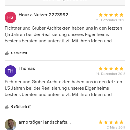
Houzz-Nutzer 227399237
Durchschnittlic
H2
15. Dezember 2018
Bewertung:
5
Fichtner und Gruber Architekten haben uns in den letzten
von
1,5 Jahren bei der Realisierung unseres Eigenheims
5
bestens beraten und unterstützt. Mit ihren Ideen und
Sternen
unseren Wünschen konnten wir ein tolles Einfamilienhaus
mit Doppelgarage realisieren. Detailverliebtheit sowie ein
Gefällt mir
großer Pool an Ideen haben dazu beigetragen, dass wir für
alles eine passende und stilvolle Lösung gefunden haben.
Thomas
Durchschnittlic
TH
Vielen lieben Dank dafür!
14. Dezember 2018
Bewertung:
5
Fichtner und Gruber Architekten haben uns in den letzten
von
1,5 Jahren bei der Realisierung unseres Eigenheims
5
bestens beraten und unterstützt. Mit ihren Ideen und
Sternen
unseren Wünschen konnten wir ein tolles Einfamilienhaus
mit Doppelgarage realisieren. Detailverliebtheit sowie ein
Gefällt mir (1)
großer Pool an Ideen haben dazu beigetragen, dass wir für
alles eine passende und stilvolle Lösung gefunden haben.
arno tröger landschaftsarchitekt/sachverständiger
Durchschnittlic
Vielen lieben Dank dafür!
7. März 2017
Bewertung: