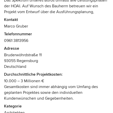
Das Spektrum unseres Büros umfasst alle Leistungsphasen
der HOAI. Auf Wunsch des Bauherrn betreuen wir ein
Projekt vom Entwurf über die Ausführungsplanung,
Ausschreibung und Vergabe bis hin zur Bauleitung. Wir
Kontakt
sind an den Standorten Weiden, Regensburg und
Marco Gruber
Burghausen vertreten.
Telefonnummer
0961 3813956
Architektur wie wir sie verstehen, lässt sich nicht
beschränken auf das bloße Entwerfen von Gebäuden. Beim
Adresse
Erarbeiten von architektonischen Konzepten sind die
Bruderwöhrdstraße 11
unterschiedlichsten Einflüsse zu berücksichtigen, die von
93055 Regensburg
Projekt zu Projekt auch unterschiedliche Gewichtungen
Deutschland
erhalten. Neben dem räumlichen und zeitlichen Kontext
Durchschnittliche Projektkosten:
spielen hier insbesondere wirtschaftliche und
10.000 – 3 Millionen €
gesellschaftspolitische Entwicklungen eine zentrale Rolle.
Gesamtkosten sind immer abhängig vom Umfang des
geplanten Projektes sowie den individuellen
In unserer Arbeit versuchen wir für jedes Projekt die
Kundenwünschen und Gegebenheiten.
relevanten Einflussfaktoren aufzuspüren, gegeneinander
abzuwägen und schließlich ganzheitliche und schlüssige
Kategorie
Konzepte zu entwickeln. Dies geschieht im intensiven
Architekten