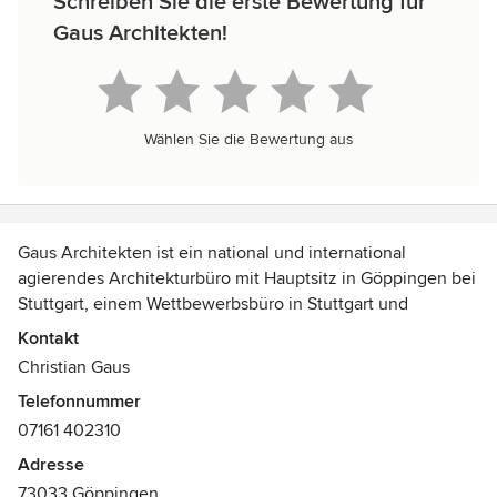
Schreiben Sie die erste Bewertung für
Gaus Architekten!
Wählen Sie die Bewertung aus
Gaus Architekten ist ein national und international
agierendes Architekturbüro mit Hauptsitz in Göppingen bei
Stuttgart, einem Wettbewerbsbüro in Stuttgart und
Niederlassungen in Kiel, Rotterdam (NL) und Cannobio (IT).
Kontakt
Mit einem multikulturellen Team von derzeit rund 20
Christian Gaus
Mitarbeitenden werden Projekte von öffentlichen sowie
Telefonnummer
privaten Bauherren geplant und realisiert. Das
07161 402310
Leistungsspektrum erstreckt sich über alle HOAI-
Leistungsphasen der Architektur, des Planens und des
Adresse
Bauens vom Städtebau über Wohnbauten und
73033 Göppingen