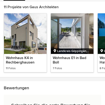
11 Projekte von Gaus Architekten
Landkreis Göppingen,
Baden-Württemberg,
Wohnhaus K4 in
Wohnhaus E1 in Bad
Wo
Deutschland
Rechberghausen
Boll
Ha
11 Fotos
7 Fotos
8 F
Bewertungen