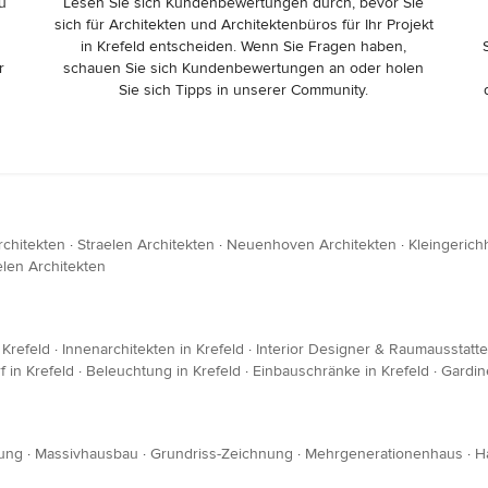
zu
Lesen Sie sich Kundenbewertungen durch, bevor Sie
sich für Architekten und Architektenbüros für Ihr Projekt
in Krefeld entscheiden. Wenn Sie Fragen haben,
r
schauen Sie sich Kundenbewertungen an oder holen
Sie sich Tipps in unserer Community.
rchitekten
·
Straelen Architekten
·
Neuenhoven Architekten
·
Kleingerich
len Architekten
Krefeld
·
Innenarchitekten in Krefeld
·
Interior Designer & Raumausstatter
 in Krefeld
·
Beleuchtung in Krefeld
·
Einbauschränke in Krefeld
·
Gardin
ung
·
Massivhausbau
·
Grundriss-Zeichnung
·
Mehrgenerationenhaus
·
H