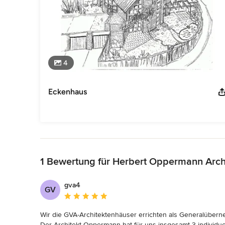
4
Eckenhaus
Zurück zum Menü
1 Bewertung für Herbert Oppermann Arch
gva4
GV
Durchschnittliche Bewertung: 5 von 5 Sternen
Wir die GVA-Architektenhäuser errichten als Generalüberne
Der Architekt Oppermann hat für uns insgesamt 3 individuell