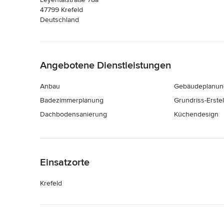
47799 Krefeld
Deutschland
Zurück zum Menü
Angebotene Dienstleistungen
Anbau
Gebäudeplanun
Badezimmerplanung
Grundriss-Erste
Dachbodensanierung
Küchendesign
Zurück zum Menü
Einsatzorte
Krefeld
Zurück zum Menü