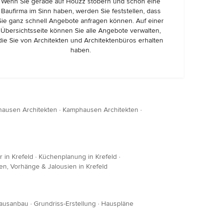
Wenn Sie gerade auf Houzz stöbern und schon eine
Baufirma im Sinn haben, werden Sie feststellen, dass
Sie ganz schnell Angebote anfragen können. Auf einer
Übersichtsseite können Sie alle Angebote verwalten,
die Sie von Architekten und Architektenbüros erhalten
haben.
hausen Architekten
·
Kamphausen Architekten
·
 in Krefeld
·
Küchenplanung in Krefeld
·
en, Vorhänge & Jalousien in Krefeld
ausanbau
·
Grundriss-Erstellung
·
Hauspläne