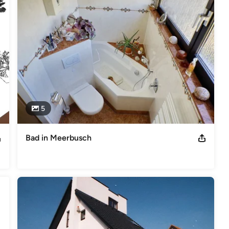
7799 Krefeld, BRD - Germany TELEFON: +49 (0)2151-80 20 55 /
e Mitglied der Architekenkammer NW, Berufsrechtliche
2) Durchführungsverordnung zum Baukammerngesetz (DVO BauKG
ind die genannten berufsrechtlichen Regelungen zum Beispiel
„Mitglieder / Gesetze, Verordnungen“. Der direkte Link lautet:
htm USt-Id Nr.: DE 120216591
5
Bad in Meerbusch