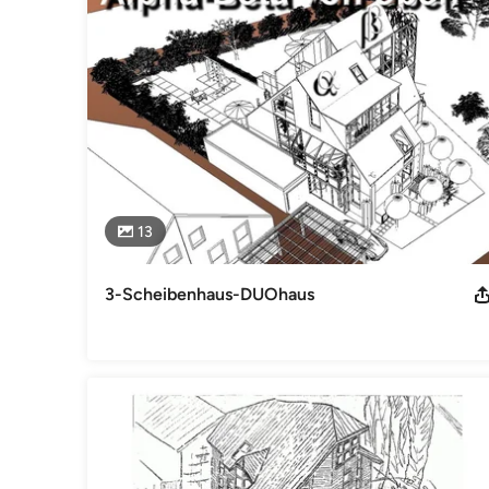
Impressum
Architekt AKNW Herbert Oppermann, Leyentalstraße 78a, 4
TELEFAX: +49 (0)2151-80 20 56, E-Mail: oppermann@aknw.d
Regelungen: (1) Baukammerngesetz NRW (BauKaG NRW) (
NRW) (3) Satzung der Architektenkammer NRW Zugänglich s
über die Internetseiten der Architektenkammer NRW, Rubrik 
http://www.aknw.de/mitglieder/gesetze-verordnungen/index.
Kategorie
Architekten
13
3-Scheibenhaus-DUOhaus