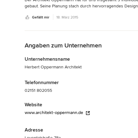
gebaut. Seine Planung stach durch hervorragendes Design, u
Kostenrahmens hervor. 

Gefällt mir
18. März 2015
Wir können ihn für hochwertige Architektur und Erfüllung
Zurück zum Menü
Angaben zum Unternehmen
Unternehmensname
Herbert Oppermann Architekt
Telefonnummer
02151 802055
Website
www.architekt-oppermann.de
Adresse
Leyentalstraße 78a