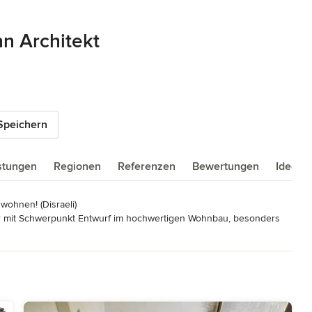
n Architekt
5 Sternen
Speichern
istungen
Regionen
Referenzen
Bewertungen
Ideenb
ohnen! (Disraeli)

ger mit Schwerpunkt Entwurf im hochwertigen Wohnbau, besonders 
r Schall- und Wärmeschutz, SIGEKO Sicherheits- und
Ausführung von 2 Investorwettbewerben, Mitarbeit an mehreren