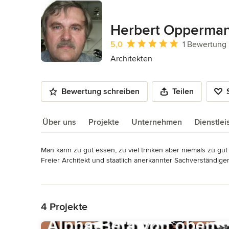
Herbert Opperman
Durchschnittliche Bewertung: 5 von 
5,0
1 Bewertung
Architekten
Bewertung schreiben
Teilen
Über uns
Projekte
Unternehmen
Dienstle
Man kann zu gut essen, zu viel trinken aber niemals zu gut w
Über uns
Freier Architekt und staatlich anerkannter Sachverständi
auch kleiner aber interessanter Projekte.
Mehr lesen
Auszeichnungen:
Zurück zum Menü
Architekt AKNW, staatlich anerkannter Sachverständiger fü
Gesundheitsschutz Koordinator nach RAB 30. Gewinn und 
4 Projekte
Wettbewerbspreisen.