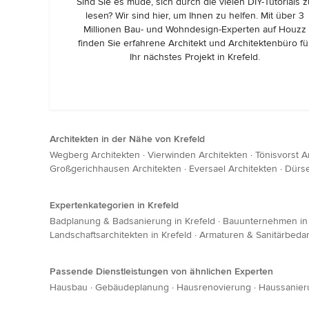
Sind Sie es müde, sich durch die vielen DIY-Tutorials 
lesen? Wir sind hier, um Ihnen zu helfen. Mit über 3
Millionen Bau- und Wohndesign-Experten auf Houzz
finden Sie erfahrene Architekt und Architektenbüro fü
Ihr nächstes Projekt in Krefeld.
Architekten in der Nähe von Krefeld
Wegberg Architekten
·
Vierwinden Architekten
·
Tönisvorst A
Großgerichhausen Architekten
·
Eversael Architekten
·
Dürse
Expertenkategorien in Krefeld
Badplanung & Badsanierung in Krefeld
·
Bauunternehmen in 
Landschaftsarchitekten in Krefeld
·
Armaturen & Sanitärbedarf
Passende Dienstleistungen von ähnlichen Experten
Hausbau
·
Gebäudeplanung
·
Hausrenovierung
·
Haussanier