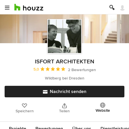
ISFORT ARCHITEKTEN
Durchschnittliche Bewertung: 5 von 5 Sternen
5,0
2 Bewertungen
Wildberg bei Dresden
Nachricht senden
Website
Speichern
Teilen
Projekte
Bewertungen
Über uns
Dienstleistun