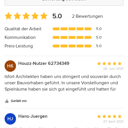
Durchschnittliche
5.0
|
2 Bewertungen
Bewertung:
5
Qualität der Arbeit
5.0
von
Kommunikation
5.0
5
Sternen
Preis-Leistung
5.0
Houzz-Nutzer 62734349
Durchschnittlic
H6
28. Juni 2021
Bewertung:
5
Isfort Architekten haben uns stringent und souverän durch
von
unser Bauvorhaben geführt. In unsere Vorstellungen und
5
Spielräume haben sie sich gut eingefühlt und hatten für
Sternen
jedwede Problemlage offene Ohren und die passenden
Lösungen schnell zur Stelle.
Gefällt mir
Hans-Juergen
Durchschnittlic
HJ
27. April 2021
Bewertung: