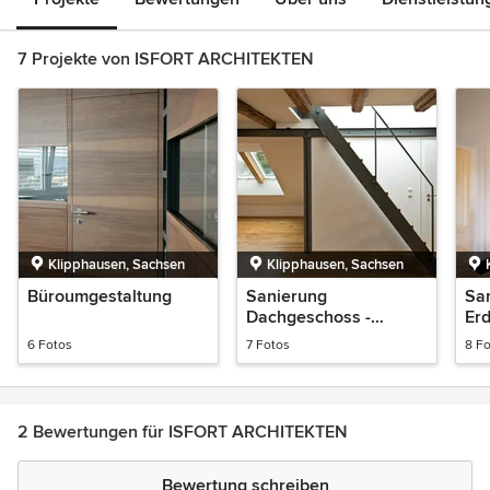
7 Projekte von ISFORT ARCHITEKTEN
Klipphausen, Sachsen
Klipphausen, Sachsen
Büroumgestaltung
Sanierung
Sa
Dachgeschoss -
Er
Gründerzeitvilla
Grü
6 Fotos
7 Fotos
8 F
2 Bewertungen für ISFORT ARCHITEKTEN
Bewertung schreiben