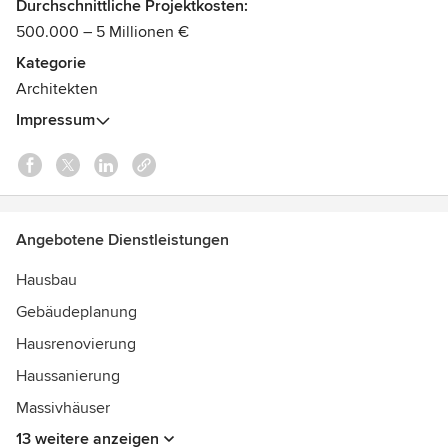
Durchschnittliche Projektkosten:
gegründeten Büros mit Sitz in Wildberg bei Dresden.
500.000 – 5 Millionen €
Kategorie
Architekten
Impressum
Angebotene Dienstleistungen
Hausbau
Gebäudeplanung
Hausrenovierung
Haussanierung
Massivhäuser
13 weitere anzeigen