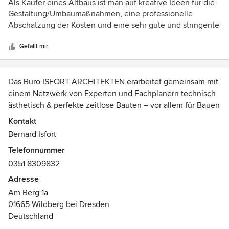
5
Als Käufer eines Altbaus ist man auf kreative Ideen für die
von
Gestaltung/Umbaumaßnahmen, eine professionelle
5
Abschätzung der Kosten und eine sehr gute und stringente
Sternen
Bauleitung/Projektsteuerung angewiesen. All diese Dinge
haben Isfort Architekten bei Kauf/Sanierung unseres
Gefällt mir
Altbaus in 2004 (Fokus Innenausbau) und bei einer
zweiten Sanierungsrunde 2014 (Fokus Gebäude außen, DG
Ausbau) in bester Weise gewährleistet. Deshalb können wir
Das Büro ISFORT ARCHITEKTEN erarbeitet gemeinsam mit
das Architekturbüro in jeder Hinsicht nur wärmstens
einem Netzwerk von Experten und Fachplanern technisch
empfehlen.
ästhetisch & perfekte zeitlose Bauten – vor allem für Bauen
im Bestand, Gewerbe, Industrie und bei öffentlichen
Kontakt
Gebäuden.
Bernard Isfort
Telefonnummer
Sich mit Orten und deren Räumen auseinander zu setzen,
0351 8309832
dabei unseren Bauherren auf dem Weg zu unterstützen zu
verstehen, was deren optimale Lösungen beinhaltet, um
Adresse
die größten Potenziale des Vorhabens zu ergründen, ist
Am Berg 1a
unser größtes Vergnügen.
01665 Wildberg bei Dresden
Deutschland
Denn Sorgfalt ist unser Leitmotiv seit 1994 in unserem