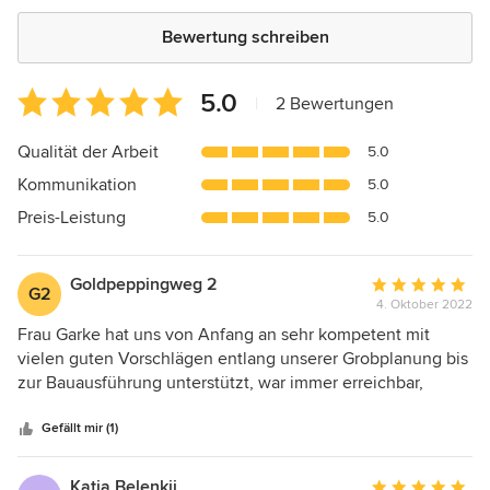
Bewertung schreiben
Durchschnittliche
5.0
|
2 Bewertungen
Bewertung:
5
Qualität der Arbeit
5.0
von
Kommunikation
5.0
5
Sternen
Preis-Leistung
5.0
Goldpeppingweg 2
Durchschnittlic
G2
4. Oktober 2022
Bewertung:
5
Frau Garke hat uns von Anfang an sehr kompetent mit
von
vielen guten Vorschlägen entlang unserer Grobplanung bis
5
zur Bauausführung unterstützt, war immer erreichbar,
Sternen
freundlich und sehr zuverlässig. Wir können Frau Garke
wärmsten Herzens empfehlen, weil Frau Garke sich u.a.
Gefällt mir (1)
sehr gut mit nachhaltigem Holzbau auskennt und immer
mit verschiedenen Lösungsvarianten, Ideen und
Katja Belenkij
Durchschnittlic