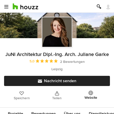
JuNi Architektur Dipl.-Ing. Arch. Juliane Garke
Durchschnittliche Bewertung: 5 von 5 Sternen
5,0
2 Bewertungen
Leipzig
Nachricht senden
Website
Speichern
Teilen
Projekte
Bewertungen
Über uns
Dienstleistun