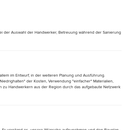
g bei der Auswahl der Handwerker, Betreuung während der Sanierung
llem im Entwurf, in der weiteren Planung und Ausführung. 
Niedrighalten" der Kosten, Verwendung "einfacher" Materialien, 
en zu Handwerkern aus der Region durch das aufgebaute Netzwerk 
t. Er verstand es, unsere Wünsche aufzunehmen und den Bauplan 