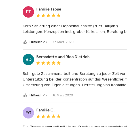
Familie Tappe
FT
Durchschnittliche Bewertung: 5 von 5 Sternen
Kern-Sanierung einer Doppelhaushälfte (70er Baujahr). 

Leistungen: Konzeption incl. grober Kalkulation, Beratun
Hilfreich (1)
17. März 2020
Bernadette und Rico Dietrich
BD
Durchschnittliche Bewertung: 5 von 5 Sternen
Sehr gute Zusammenarbeit und Beratung zu jeder Zeit vor a
Unterstützung bei der Konzentration auf das Wesentliche: "
Umsetzung von Eigenleistungen. Herstellung von Kontakt
des Büros.
Hilfreich (1)
6. März 2020
Familie G.
FG
Durchschnittliche Bewertung: 5 von 5 Sternen
Die Zusammenarbeit mit Herrn Krischke war ausgezeichne