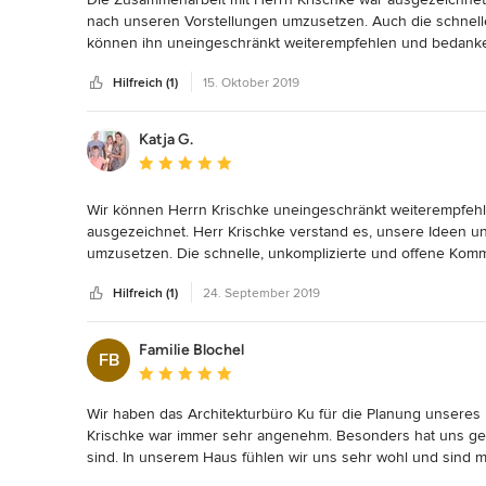
nach unseren Vorstellungen umzusetzen. Auch die schnelle
können ihn uneingeschränkt weiterempfehlen und bedanke
Hilfreich (1)
15. Oktober 2019
Katja G.
Durchschnittliche Bewertung: 5 von 5 Sternen
Wir können Herrn Krischke uneingeschränkt weiterempfehle
ausgezeichnet. Herr Krischke verstand es, unsere Ideen 
umzusetzen. Die schnelle, unkomplizierte und offene Komm
Hilfreich (1)
24. September 2019
Familie Blochel
FB
Durchschnittliche Bewertung: 5 von 5 Sternen
Wir haben das Architekturbüro Ku für die Planung unseres 
Krischke war immer sehr angenehm. Besonders hat uns gef
sind. In unserem Haus fühlen wir uns sehr wohl und sind mi