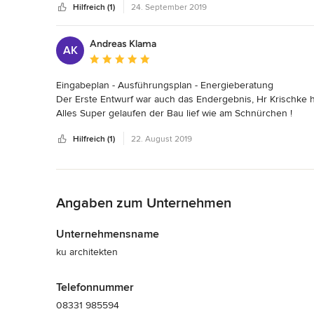
Hilfreich (1)
24. September 2019
Andreas Klama
AK
Durchschnittliche Bewertung: 5 von 5 Sternen
Eingabeplan - Ausführungsplan - Energieberatung

Der Erste Entwurf war auch das Endergebnis, Hr Krischke h
Alles Super gelaufen der Bau lief wie am Schnürchen !
Hilfreich (1)
22. August 2019
Zurück zum Menü
Angaben zum Unternehmen
Unternehmensname
ku architekten
Telefonnummer
08331 985594