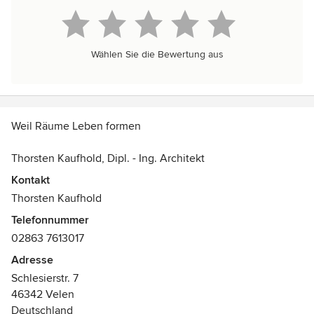
Wählen Sie die Bewertung aus
Weil Räume Leben formen
Thorsten Kaufhold, Dipl. - Ing. Architekt
Kontakt
Ermögliche Dir den Wohlstand und Erfolg, den Du
Thorsten Kaufhold
verdienst, indem Du Räume schaffst, die dich und deine
Telefonnummer
Entfaltung unterstützen. Lass uns gemeinsam Räume
02863 7613017
schaffen, in denen Du Deine Träume verwirklichen kannst.
Adresse
Entdecke, wie die Kraft ganzheitlicher Veränderungen Dir
Schlesierstr. 7
dabei helfen kann, Dein Leben und Dein Unternehmen in
46342 Velen
Einklang zu bringen.
Deutschland