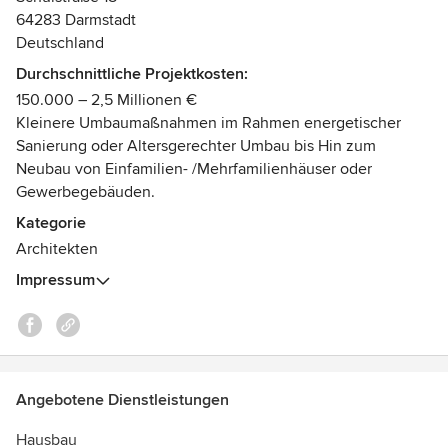
Bauschaden haben (Bauschadensgutachten). Auch bei der
64283 Darmstadt
Ermittlung des Verkehrswertes Ihrer Immobilie egal ob
Deutschland
Haus oder Wohnung stehen wir Ihnen helfend zur Seite
Durchschnittliche Projektkosten:
(Verkehrswertermittlung oder Marktwertindikation).
150.000 – 2,5 Millionen €
Natürlich machen wir noch viel mehr, schauen Sie doch mal
Kleinere Umbaumaßnahmen im Rahmen energetischer
bei uns vorbei unter www.ms-planung.de
Sanierung oder Altersgerechter Umbau bis Hin zum
Auszeichnungen:
Neubau von Einfamilien- /Mehrfamilienhäuser oder
Personenzertifizierungen und mehr
Gewerbegebäuden.
Kategorie
Architekten
Impressum
Angebotene Dienstleistungen
Hausbau