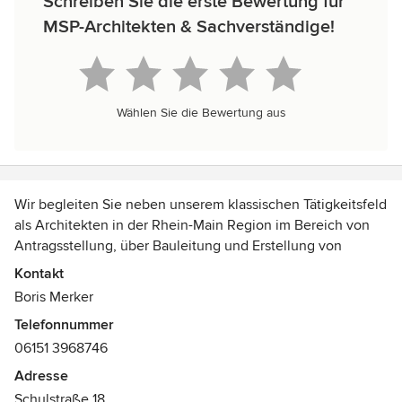
Schreiben Sie die erste Bewertung für
MSP-Architekten & Sachverständige!
Wählen Sie die Bewertung aus
Wir begleiten Sie neben unserem klassischen Tätigkeitsfeld
als Architekten in der Rhein-Main Region im Bereich von
Antragsstellung, über Bauleitung und Erstellung von
Werkplänen auch als Bausachverständige mit dem
Kontakt
Tätigkeitsschwerpunkt Bauschäden und
Boris Merker
Immobilienwertermittlung.
Telefonnummer
Kurzum Sie brauchen unsere Hilfe, wenn Sie sich ein
06151 3968746
Gebäude kaufen möchten (Beratung beim Hauskauf) oder
wenn Sie Probleme mit feuchten Stellen im Gebäude
Adresse
haben (Feuchte- Schimmelschäden) oder wenn Sie einen
Schulstraße 18