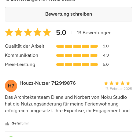
Bewertung schreiben
Durchschnittliche
5.0
|
13 Bewertungen
Bewertung:
5
Qualität der Arbeit
5.0
von
Kommunikation
4.9
5
Sternen
Preis-Leistung
5.0
Houzz-Nutzer 712919876
Durchschnittlic
H7
17. Februar 2025
Bewertung:
5
Das Architektenteam Diana und Norbert von Noku Studio
von
hat die Nutzungsänderung für meine Ferienwohnung
5
erfolgreich umgesetzt. Ihre Expertise, ihr Engagement und
Sternen
ihre Kreativität waren dabei von unschätzbarem Wert.
Besonders beeindruckt hat mich ihr tiefes Verständnis der
Gefällt mir
lokalen Vorschriften. Sie führten mich souverän durch alle