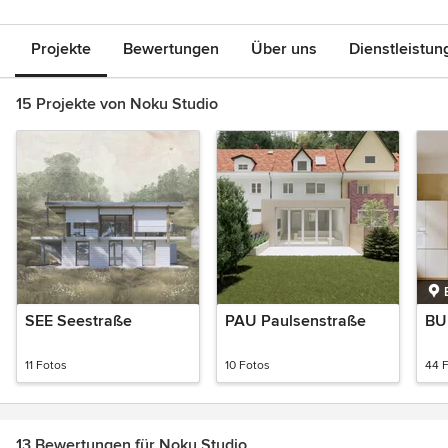
Projekte
Bewertungen
Über uns
Dienstleistun
15 Projekte von Noku Studio
SEE Seestraße
PAU Paulsenstraße
BU
11 Fotos
10 Fotos
44 
13 Bewertungen für Noku Studio