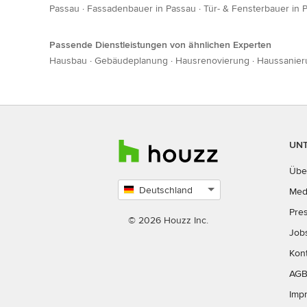
Passau
·
Fassadenbauer in Passau
·
Tür- & Fensterbauer in 
Passende Dienstleistungen von ähnlichen Experten
Hausbau
·
Gebäudeplanung
·
Hausrenovierung
·
Haussanier
UN
Übe
Deutschland
Med
Land
Pre
auswählen
© 2026 Houzz Inc.
Job
Kon
AG
Imp