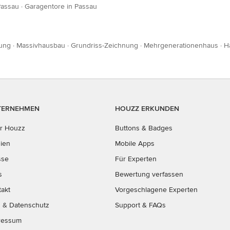
Passau
·
Garagentore in Passau
ung
·
Massivhausbau
·
Grundriss-Zeichnung
·
Mehrgenerationenhaus
·
H
TERNEHMEN
HOUZZ ERKUNDEN
r Houzz
Buttons & Badges
ien
Mobile Apps
sse
Für Experten
s
Bewertung verfassen
takt
Vorgeschlagene Experten
B
&
Datenschutz
Support & FAQs
ressum