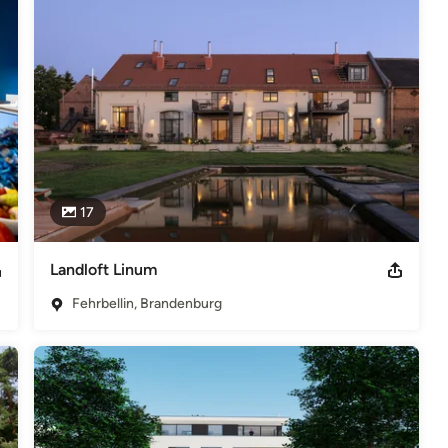
 Lösung in perfekter Proportion. Sie darf dabei keinesfalls banal 
eweilige Problemstellung eine prägnante Form ableiten.

ie die dazugehörige Kostenkontrolle von Beginn des Projektes an. 
ugt, dass es für jedes Budget die optimale Lösung gibt. 

ellen wir uns den aktuellen Anforderungen von: Neubau von 
nergiesparendes Bauen.

17
lefon: 030/ 851 9370 Fax: 030/ 850 79395 Email: info[at]robert-
chitektenkammer: Mitglied der Architektenkammer Berlin, seit
 des öffentlichen Rechts, Karl-Marx-Allee 78, 10243 Berlin Telefon
Landloft Linum
che Regeln: Berliner Architekten- und Baukammergesetz (ABKG) vom
I Nr.26 vom 14.06.2006 Berufsordnung der Architektenkammer
Fehrbellin, Brandenburg
n unter: www.ak-berlin.de