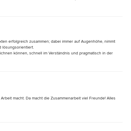
 regelmäßig bestätigt, dass das Haus trotz cleanem und modernen 
sere Wünsche verstanden und sie mit eigenen Ideen in ein 
Niveau überführt, wofür wir sehr dankbar sind! Die Kommunikation 
hen Dank, lieber Herr Beyer!
jekten erfolgreich zusammen; dabei immer auf Augenhöhe, nimmt 
 lösungsorientiert.

ichnen können, schnell im Verständnis und pragmatisch in der 
 Arbeit macht. Da macht die Zusammenarbeit viel Freunde! Alles 