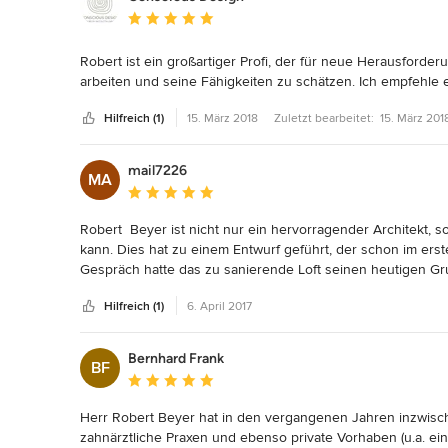
Durchschnittliche Bewertung: 5 von 5 Sternen
Robert ist ein großartiger Profi, der für neue Herausforder
arbeiten und seine Fähigkeiten zu schätzen. Ich empfehle e
Hilfreich (1)
15. März 2018
Zuletzt bearbeitet:
15. März 201
mail7226
MA
Durchschnittliche Bewertung: 5 von 5 Sternen
Robert  Beyer ist nicht nur ein hervorragender Architekt
kann. Dies hat zu einem Entwurf geführt, der schon im erst
Gespräch hatte das zu sanierende Loft seinen heutigen Gru
Hilfreich (1)
6. April 2017
Bernhard Frank
BF
Durchschnittliche Bewertung: 5 von 5 Sternen
Herr Robert Beyer hat in den vergangenen Jahren inzwisch
zahnärztliche Praxen und ebenso private Vorhaben (u.a. ein 