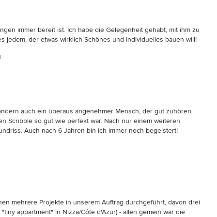
ungen immer bereit ist. Ich habe die Gelegenheit gehabt, mit ihm zu 
s jedem, der etwas wirklich Schönes und Individuelles bauen will!
8
, sondern auch ein überaus angenehmer Mensch, der gut zuhören 
en Scribble so gut wie perfekt war. Nach nur einem weiteren 
ndriss. Auch nach 6 Jahren bin ich immer noch begeistert!
en mehrere Projekte in unserem Auftrag durchgeführt, davon drei 
"tiny appartment" in Nizza/Côte d'Azur) - allen gemein war die 