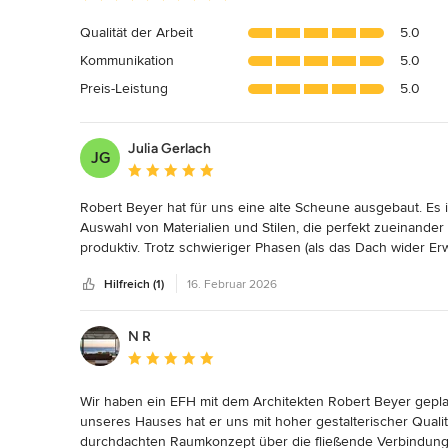
Bewertung:
5
Qualität der Arbeit
5.0
von
Kommunikation
5.0
5
Sternen
Preis-Leistung
5.0
Julia Gerlach
JG
Durchschnittliche Bewertung: 5 von 5 Sternen
Robert Beyer hat für uns eine alte Scheune ausgebaut. Es i
Auswahl von Materialien und Stilen, die perfekt zueinander
produktiv. Trotz schwieriger Phasen (als das Dach wider E
musste), ist es gelungen, eine freundliche Arbeitsatmosphä
Hilfreich (1)
16. Februar 2026
freundliche Stimmung
N R
Durchschnittliche Bewertung: 5 von 5 Sternen
Wir haben ein EFH mit dem Architekten Robert Beyer geplan
unseres Hauses hat er uns mit hoher gestalterischer Quali
durchdachten Raumkonzept über die fließende Verbindung