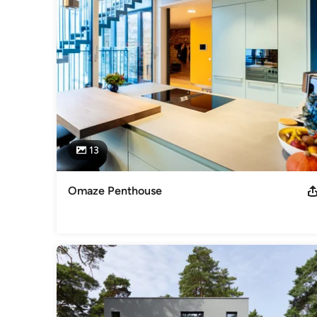
Wir suchen nach der jeweils einfachen, selbstverständlichen
sein, sondern soll aus der überzeugenden Lösung für die j
Dabei legen wir Wert auf eine „Planung mit Augenmaß“, sow
Wir sind keine „Materialfetischisten“, sondern davon überze
Ausgehend von einer Tradition der klassischen Moderne st
Einfamilienhäusern mit Budget, Bauen im Bestand sowie e
* Luc de Clapiers Vauvenargues

französischer Philosoph und Schriftsteller (1715 - 1747)
Impressum
13
ROBERT BEYER | ARCHITEKTEN Hähnelstr. 14 12159 Berlin Te
beyer.com Umsatzsteuer ID: DE 182 285 0956 Zuständige Ar
13.06.1994 unter der Nummer: 07396 AK Berlin, Körperschaft
Omaze Penthouse
(030) 29 33 07-0, Telefax (030) 29 33 07-16 Berufsrechtli
06. 07.2006 Gesetz- und Verordnungsblatt für Berlin GVB
Berlin vom 02.12.1998 Nähere Informationen sind einzusehe
Kategorie
Architekten