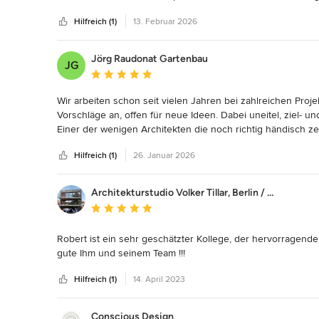
konnte Herr Beyer überall Punkte sammeln.  Wir bekommen
Hilfreich (1)
13. Februar 2026
Look dennoch warm und einladend ist. Robert Beyer hat un
architektonisch sinnvolles und wirtschaftlich umsetzbares 
war jederzeit angenehm und transparent. Nochmals herzlic
Jörg Raudonat Gartenbau
JG
Durchschnittliche Bewertung: 5 von 5 Sternen
Wir arbeiten schon seit vielen Jahren bei zahlreichen Pro
Vorschläge an, offen für neue Ideen. Dabei uneitel, ziel- und
Einer der wenigen Architekten die noch richtig händisch ze
Umsetzung; d.h. in der Konsequenz: 5 Sterne
Hilfreich (1)
26. Januar 2026
Architekturstudio Volker Tillar, Berlin / Lingen
Durchschnittliche Bewertung: 5 von 5 Sternen
Robert ist ein sehr geschätzter Kollege, der hervorragende
gute Ihm und seinem Team !!!
Hilfreich (1)
14. April 2023
Conscious Design