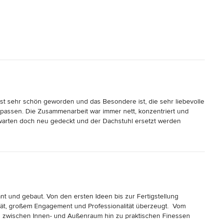
st sehr schön geworden und das Besondere ist, die sehr liebevolle 
 passen. Die Zusammenarbeit war immer nett, konzentriert und 
rwarten doch neu gedeckt und der Dachstuhl ersetzt werden 
re zu wahren. Fünf Sterne für hervorragende Qualität und 
t und gebaut. Von den ersten Ideen bis zur Fertigstellung 
tät, großem Engagement und Professionalität überzeugt.  Vom 
 zwischen Innen- und Außenraum hin zu praktischen Finessen 