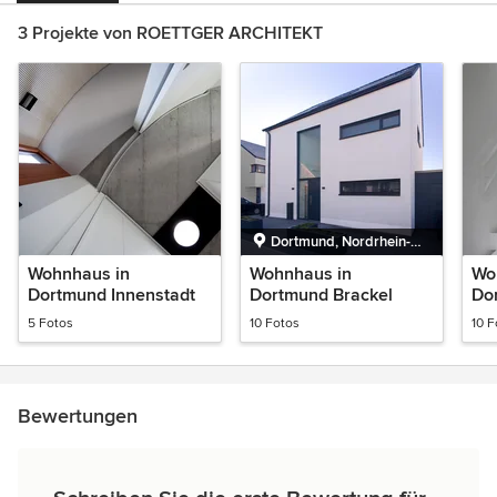
3 Projekte von ROETTGER ARCHITEKT
Dortmund, Nordrhein-
Westfalen
Wohnhaus in
Wohnhaus in
Wo
Dortmund Innenstadt
Dortmund Brackel
Do
Ph
5 Fotos
10 Fotos
10 F
Bewertungen